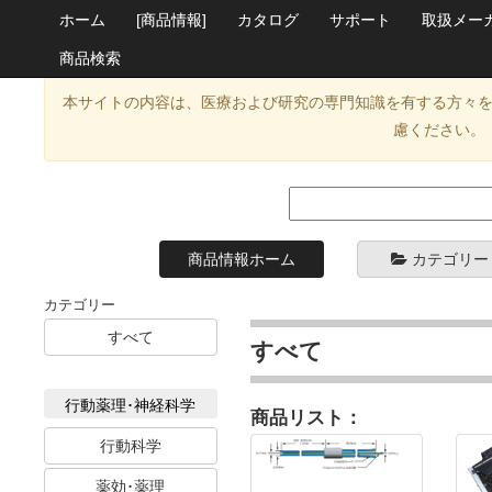
ホーム
[商品情報]
カタログ
サポート
取扱メー
商品検索
本サイトの内容は、医療および研究の専門知識を有する方々
慮ください。
商品情報ホーム
カテゴリー
カテゴリー
すべて
すべて
行動薬理･神経科学
商品リスト：
行動科学
薬効･薬理