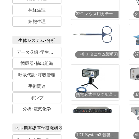
神経生理
32G マウス用カテーテルシステム
細胞生理
生体システム･分析
データ収録･学生実習
榊 チタニウム製剪刀
循環器･摘出組織
呼吸代謝･呼吸管理
手術関連
熱電対式デジタル温度計
ポンプ
分析･電気化学
ヒト用基礎医学研究機器
TDT System3 音響心理学システム