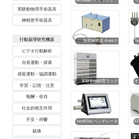
McIlwain ティッシュチョッパー
実験動物用手術器具
榊精密手術器具
行動薬理研究機器
簡易麻酔器 AnesⅡ
ビデオ行動解析
自発運動・探索
感覚運動・協調運動
実験動物飼育ラック
学習・記憶・注意
報酬・依存
社会的相互作用
不安・抑鬱
VentElite ベンチレータ
鎮痛