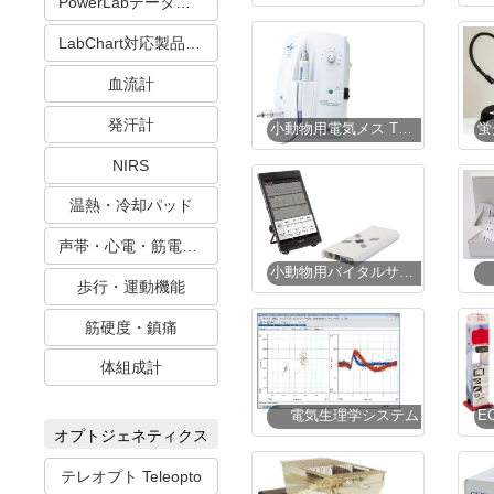
PowerLabデータ収録システム
LabChart対応製品 血圧・心電・筋電
血流計
発汗計
小動物用電気メス TCU-150【販売終了】
NIRS
温熱・冷却パッド
声帯・心電・筋電・活動計
小動物用バイタルサインモニタリングシステム
歩行・運動機能
筋硬度・鎮痛
体組成計
電気生理学システム
オプトジェネティクス
テレオプト Teleopto