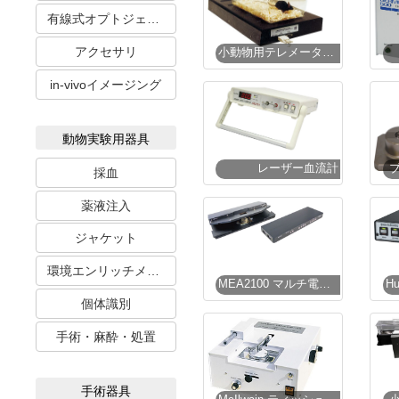
有線式オプトジェネティクス
アクセサリ
小動物用テレメータシステム
in-vivoイメージング
動物実験用器具
レーザー血流計
採血
薬液注入
ジャケット
環境エンリッチメント
MEA2100 マルチ電極アレーシステム
個体識別
手術・麻酔・処置
手術器具