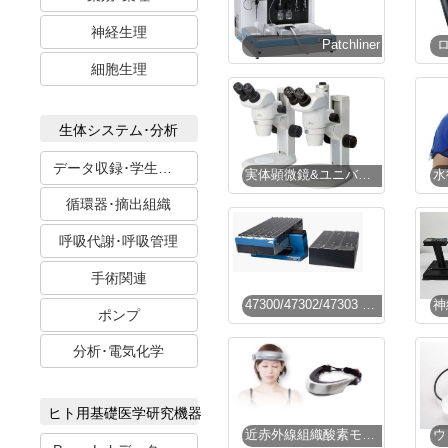
神経生理
Patchliner
細胞生理
生体システム･分析
データ収録･学生実習
実体顕微鏡&ユニバーサルズーム顕微鏡
循環器･摘出組織
呼吸代謝･呼吸管理
手術関連
47300/47302/47303 トレッドミル
ポンプ
分析･電気化学
ヒト用基礎医学研究機器
近赤外線組織酸素モニタ装置 PocketNIRS Duo / HM