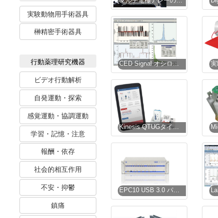
マルチ電極アレーの適用例
実験動物用手術器具
榊精密手術器具
行動薬理研究機器
CED Signal オシロスコープ記録解析装置
ビデオ行動解析
自発運動・探索
感覚運動・協調運動
Kinesis QTUGタイムドアップアンドゴーテストシステム
学習・記憶・注意
報酬・依存
社会的相互作用
不安・抑鬱
EPC10 USB 3.0 パッチクランプアンプ
鎮痛