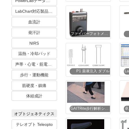
PowerLabデータ収録システム
LabChart対応製品 血圧・心電・筋電
血流計
発汗計
ファイバーフォトメトリーシステム
NIRS
温熱・冷却パッド
声帯・心電・筋電・活動計
P1 薬液注入 ダブル
L
歩行・運動機能
筋硬度・鎮痛
体組成計
GAITRite歩行解析システム
オプトジェネティクス
テレオプト Teleopto