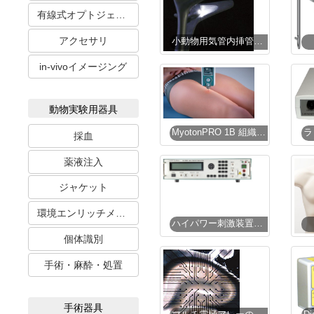
有線式オプトジェネティクス
アクセサリ
小動物用気管内挿管器【販売終了】
in-vivoイメージング
動物実験用器具
MyotonPRO 1B 組織硬度計
採血
薬液注入
ジャケット
環境エンリッチメント
ハイパワー刺激装置・アイソレータ
個体識別
手術・麻酔・処置
手術器具