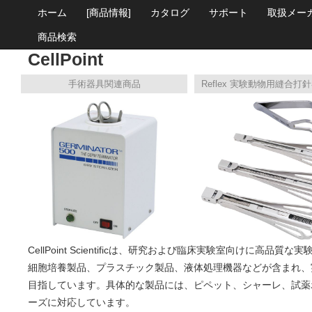
ホーム
[商品情報]
カタログ
サポート
取扱メー
商品検索
CellPoint
手術器具関連商品
CellPoint Scientificは、研究および臨床実験室向けに
細胞培養製品、プラスチック製品、液体処理機器などが含まれ、
目指しています。具体的な製品には、ピペット、シャーレ、試薬
ーズに対応しています。