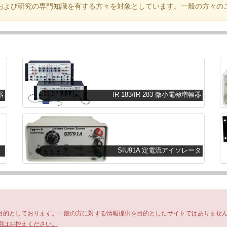
および研究の専門知識を有する方々を対象としています。一般の方々の
器
IR-183/IR-283 微小電極増幅器
】
SIU91A 定電流アイソレータ
目的としております。一般の方に対する情報提供を目的としたサイトではありませ
用はお控えください。