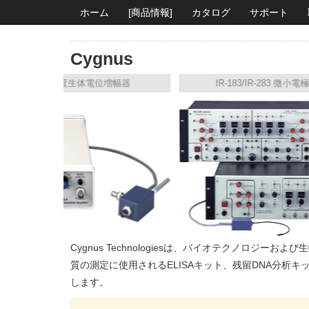
ホーム
[商品情報]
カタログ
サポート
Cygnus
-1 高感度生体電位増幅器
IR-183/IR-283 微小電極増幅器
Cygnus Technologiesは、バイオテクノ
質の測定に使用されるELISAキット、残留DNA分
します。