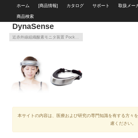
ホーム
[商品情報]
カタログ
サポート
取扱メー
商品検索
DynaSense
近赤外線組織酸素モニタ装置 PocketNIRS Duo / HM
本サイトの内容は、医療および研究の専門知識を有する方々
慮ください。