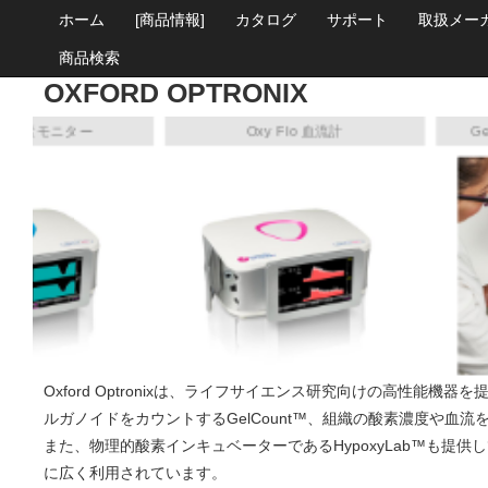
ホーム
[商品情報]
カタログ
サポート
取扱メー
商品検索
OXFORD OPTRONIX
e 酸素モニター
Oxy Flo 血流計
Gel
Oxford Optronixは、ライフサイエンス研究向けの高性能
ルガノイドをカウントするGelCount™、組織の酸素濃度や血流を測
また、物理的酸素インキュベーターであるHypoxyLab™も提
に広く利用されています。