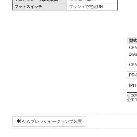
フットスイッチ
プッシュで電流ON
型
CPM
2w/
CPM
PR-
IPH
※本
必要
ALA プレッシャークランプ装置