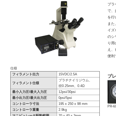
プラ
で、
を行
また
イズ
のシ
り用
え、
便利
仕様
フィラメント出力
15VDC/2.5A
プ
プラチナイリジウム、
フィラメント仕様
径0.25mm、0.4Ω
最小入力圧/最大入力圧
12psi/30psi
最小出力圧/最大出力圧
0psi/5psi
コントローラ寸法
195 x 250 x 98 mm
PR-6
コントローラ重量
2.9kg
マニピュレータ駆動範囲
70 x 40 x 3mm