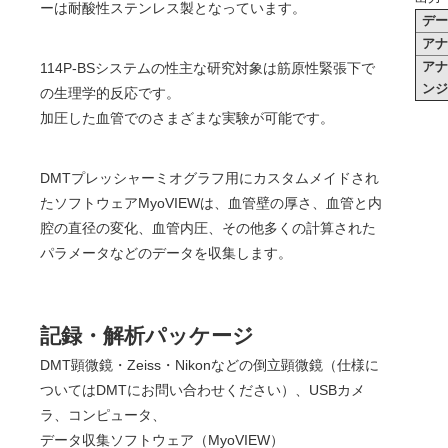
ーは耐酸性ステンレス製となっています。
デ
ア
ア
114P-BSシステムの性主な研究対象は筋原性緊張下で
ン
の生理学的反応です。
加圧した血管でのさまざまな実験が可能です。
DMTプレッシャーミオグラフ用にカスタムメイドされ
たソフトウェアMyoVIEWは、血管壁の厚さ、血管と内
腔の直径の変化、血管内圧、その他多くの計算された
パラメータなどのデータを収集します。
記録・解析パッケージ
DMT顕微鏡・Zeiss・Nikonなどの倒立顕微鏡（仕様に
ついてはDMTにお問い合わせください）、USBカメ
ラ、コンピュータ、
データ収集ソフトウェア（MyoVIEW）