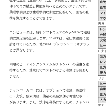
微小な血管（直径40μm以上）を摘出し、生理学的な条
血
件下でその構造と機能を調べるためのシステムです。
血
薬理学的および生理学的な刺激に応答して、血管の直
マ
径を測定することができます。
マ
温度
レ
コンピュータは、解析ソフトウェアのMyoVIEWで連続
分
的に測定値を記録します。114PBは、定圧実験用に設
安
計されているため、他のDMTプレッシャーミオグラフ
ヒ
とは異なります。
圧力
出
レ
内蔵のヒーティングシステムがチャンバーの温度を維
圧
持するため、連続的でコストのかかる潅流は必要あり
圧
ません。
リザ
ヒ
容
チャンバーカバーには、オプションで潅流、急速排
圧
出・充填、酸素供給、薬剤の累積添加が可能なポート
入
があります。また、洗浄を容易にするため、チャンバ
出力