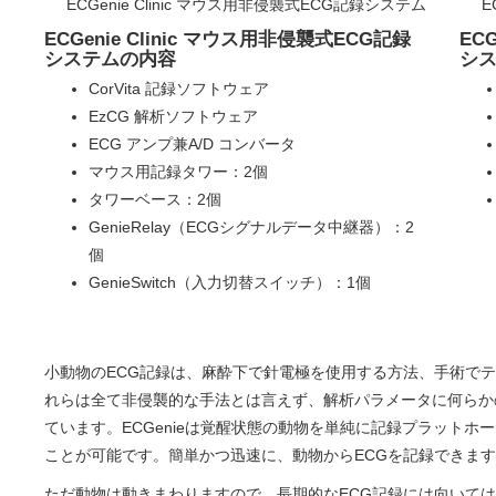
ECGenie Clinic マウス用非侵襲式ECG記録システム
E
ECGenie Clinic マウス用非侵襲式ECG記録
EC
システムの内容
シ
CorVita 記録ソフトウェア
EzCG 解析ソフトウェア
ECG アンプ兼A/D コンバータ
マウス用記録タワー：2個
タワーベース：2個
GenieRelay（ECGシグナルデータ中継器）：2
個
GenieSwitch（入力切替スイッチ）：1個
小動物のECG記録は、麻酔下で針電極を使用する方法、手術で
れらは全て非侵襲的な手法とは言えず、解析パラメータに何らか
ています。ECGenieは覚醒状態の動物を単純に記録プラットホ
ことが可能です。簡単かつ迅速に、動物からECGを記録できま
ただ動物は動きまわりますので、長期的なECG記録には向いて