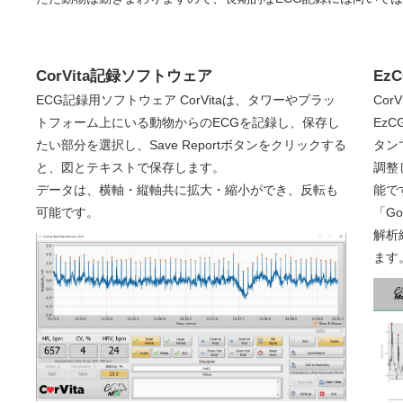
CorVita記録ソフトウェア
Ez
ECG記録用ソフトウェア CorVitaは、タワーやプラッ
Co
トフォーム上にいる動物からのECGを記録し、保存し
Ez
たい部分を選択し、Save Reportボタンをクリックする
タン
と、図とテキストで保存します。
調整
データは、横軸・縦軸共に拡大・縮小ができ、反転も
能で
可能です。
「G
解析
ます