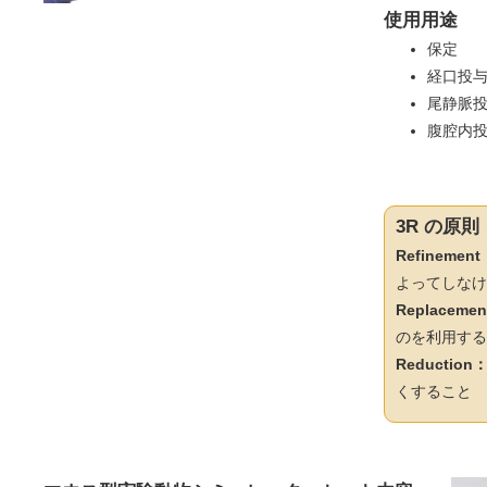
使用用途
保定
経口投
尾静脈
腹腔内
3R の原則
Refinement
よってしなけ
Replaceme
のを利用する
Reduction
くすること