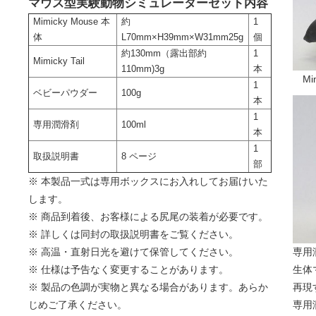
マウス型実験動物シミュレーターセット内容
Mimicky Mouse 本
約
1
体
L70mm×H39mm×W31mm25g
個
約130mm（露出部約
1
Mimicky Tail
110mm)3g
本
Mi
1
ベビーパウダー
100g
本
1
専用潤滑剤
100ml
本
1
取扱説明書
8 ページ
部
※ 本製品一式は専用ボックスにお入れしてお届けいた
します。
※ 商品到着後、お客様による尻尾の装着が必要です。
※ 詳しくは同封の取扱説明書をご覧ください。
※ 高温・直射日光を避けて保管してください。
専用
※ 仕様は予告なく変更することがあります。
生体
※ 製品の色調が実物と異なる場合があります。あらか
再現
じめご了承ください。
専用