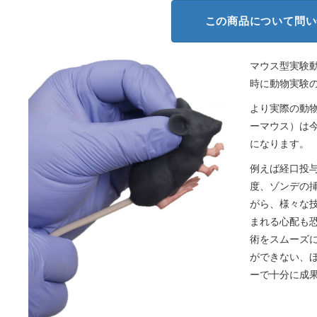
この商品について問い
マウス型実験動
時に動物実験
より実際の動物に
ーマウス）は
になります。
例えば経口投
度、ゾンデの
がら、様々な
まれる心配も
術をスムーズ
ができない、
ーで十分に成