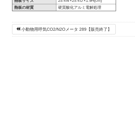
熱板サイズ
25.4Ｗ×25.4Ｄ×1.9H(cm)
熱板の材質
硬質酸化アルミ電解処理
小動物用呼気CO2/N2Oメータ 289【販売終了】