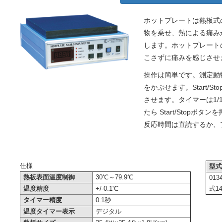
ホットプレートは熱板式
物を乗せ、熱による痛み
します。ホットプレート
こさずに痛みを感じさせ
操作は簡単です。測定動
をかぶせます。Start/
させます。タイマーは1
たら Start/Stop
反応時間は直読するか、
仕様
型
熱板表面温度制御
30℃～79.9℃
013
温度精度
+/-0.1℃
式1
タイマー精度
0.1秒
温度タイマー表示
デジタル