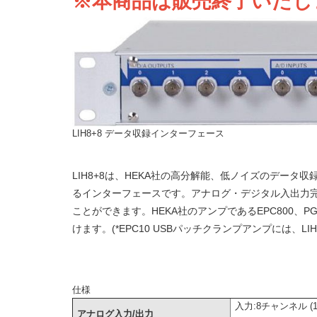
※本商品は販売終了いたし
LIH8+8 データ収録インターフェース
LIH8+8は、HEKA社の高分解能、低ノイズのデータ収
るインターフェースです。アナログ・デジタル入出力
ことができます。HEKA社のアンプであるEPC800、P
けます。(*EPC10 USBパッチクランプアンプには、LI
仕様
入力:8チャンネル (16 
アナログ入力/出力