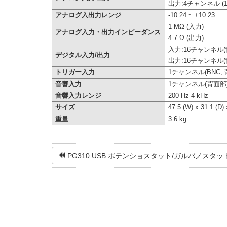
出力:4チャンネル (16 
アナログ入出力レンジ
-10.24 ~ +10.23
1 MΩ (入力)
アナログ入力・出力インピーダンス
4.7 Ω (出力)
入力:16チャンネル(
デジタル入力/出力
出力:16チャンネル(
トリガー入力
1チャンネル(BNC, 
音響入力
1チャンネル(背面部
音響入力レンジ
200 Hz-4 kHz
サイズ
47.5 (W) x 31.1 (D)
重量
3.6 kg
PG310 USB ポテンショスタット/ガルバノスタッ