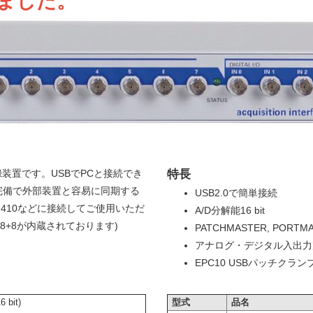
ました。
録装置です。USBでPCと接続でき
特長
完備で外部装置と容易に同期する
USB2.0で簡単接続
G410などに接続してご使用いただ
A/D分解能16 bit
H8+8が内蔵されております)
PATCHMASTER, PORT
アナログ・デジタル入出力
EPC10 USBパッチクラ
bit)
型式
品名