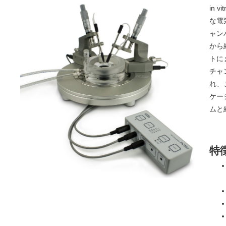
in
な電
ャン
から
トに
チャ
れ、
ケー
ムと
特