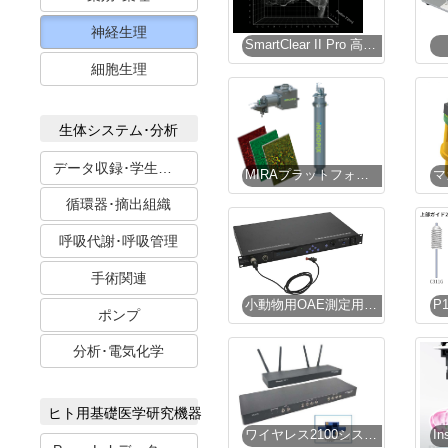
神経生理
SmartClear II Pro 高速組織透明化システム
細胞生理
生体システム･分析
データ収録･学生実習
MIRAプラットフォーム
循環器･摘出組織
呼吸代謝･呼吸管理
手術関連
小動物用OAE測定用音響プローブ【販売終了】
ポンプ
分析･電気化学
ヒト用基礎医学研究機器
ワイヤレス2100システム