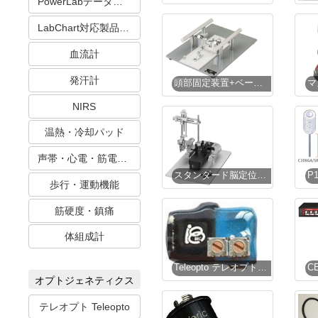
PowerLabデータ収録システム
LabChart対応製品 血圧・心電・筋電
血流計
発汗計
頭部固定装置+ベースプレート（慢性用・頭部チャンバー固定方式）
NIRS
温熱・冷却パッド
声帯・心電・筋電・活動計
スタンダード脳定位固定装置
歩行・運動機能
筋硬度・鎮痛
体組成計
Teleopto テレオプト レシーバー
オプトジェネティクス
テレオプト Teleopto