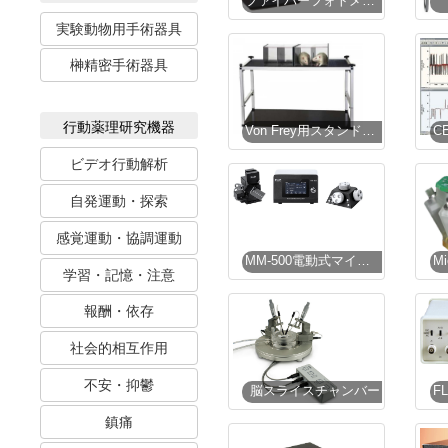
ファイバーフォトメトリーシステム
実験動物用手術器具
榊精密手術器具
行動薬理研究機器
Von Frey用スタンド・ケージ
ビデオ行動解析
自発運動・探索
感覚運動・協調運動
MM-500電動式マイクロマニピュレータ
学習・記憶・注意
報酬・依存
社会的相互作用
不安・抑鬱
脳スライスチャンバー
鎮痛