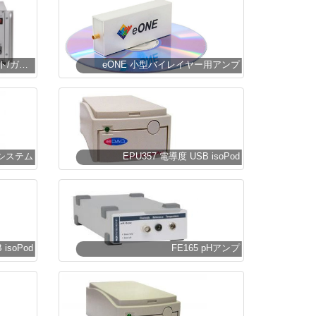
PG310 USB ポテンショスタット/ガルバノスタット
eONE 小型バイレイヤー用アンプ
度システム
EPU357 電導度 USB isoPod
isoPod
FE165 pHアンプ