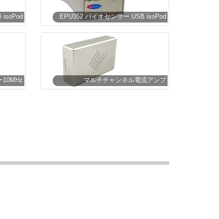
isoPod
EPU352 バイオセンサー USB isoPod
10MHz
マルチチャンネル電流アンプ