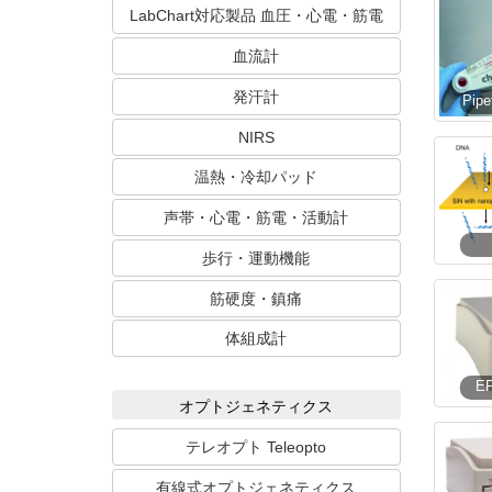
LabChart対応製品 血圧・心電・筋電
血流計
発汗計
NIRS
温熱・冷却パッド
声帯・心電・筋電・活動計
歩行・運動機能
筋硬度・鎮痛
体組成計
E
オプトジェネティクス
テレオプト Teleopto
有線式オプトジェネティクス