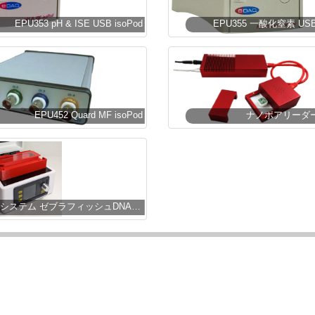
EPU353 pH & ISE USB isoPod
EPU355 一酸化窒素 USB 
EPU452 Quard MF isoPod
ナノポアリーダー
ZEGシステム ゼブラフィッシュDNA抽出装置