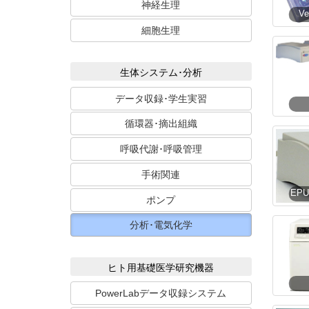
神経生理
V
細胞生理
生体システム･分析
データ収録･学生実習
循環器･摘出組織
呼吸代謝･呼吸管理
手術関連
ポンプ
分析･電気化学
ヒト用基礎医学研究機器
PowerLabデータ収録システム