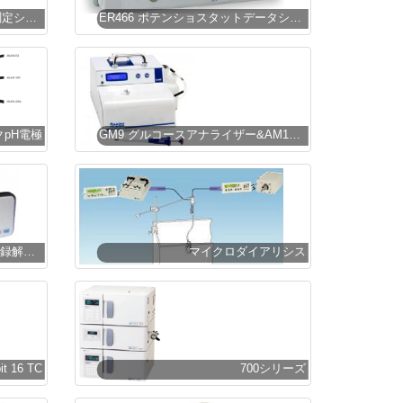
Orbit mini 4チャンネル脂質膜測定システム
ER466 ポテンショスタットデータシステム
pH電極
GM9 グルコースアナライザー&AM1アルコールアナライザー
PowerChrom クロマトグラム収録解析装置
マイクロダイアリシス
it 16 TC
700シリーズ