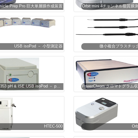
esicle Prep Pro 巨大単層膜作成装置
USB isoPod － 小型測定器
微小複合プラスチック
EPU353 pH & ISE USB isoPod － pH・イオン測定
HTEC-500
Orb