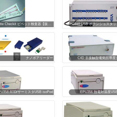
Pipette Checkit ピペット検査器【販売終了】
ナノポアリーダー
C4D 非接触型電気伝導
PU358 RTD/サーミスタUSB isoPod
EPU356 熱電対温度USB 