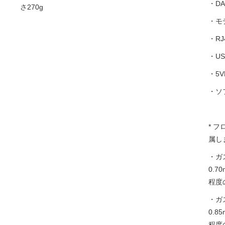
・D
さ270g
・モ
・R
・U
・5
・ソ
* 
属し
・ガ
0.7
程度
・ガ
0.8
程度