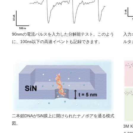
90nmの電流パルスを入力した分解能テスト。このよう
入力
に、100ns以下の高速イベントも記録できます。
ルタ
二本鎖DNAがSiN膜上に開けられたナノポアを通る模式
図。
3M 