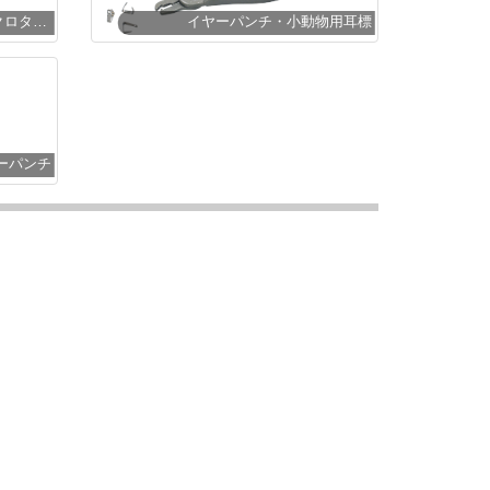
実験動物用個体識別入墨 マイクロタトゥーキット
イヤーパンチ・小動物用耳標
ーパンチ