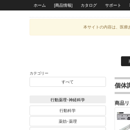
ホーム
[商品情報]
カタログ
サポート
本サイトの内容は、医療
カテゴリー
すべて
個体
行動薬理･神経科学
商品リ
行動科学
薬効･薬理