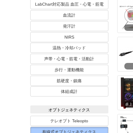
LabChart対応製品 血圧・心電・筋電
血流計
発汗計
NIRS
温熱・冷却パッド
声帯・心電・筋電・活動計
歩行・運動機能
筋硬度・鎮痛
体組成計
オプトジェネティクス
テレオプト Teleopto
有線式オプトジェネティクス