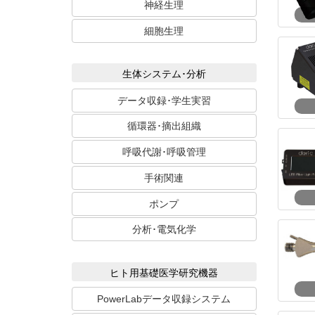
神経生理
細胞生理
生体システム･分析
データ収録･学生実習
循環器･摘出組織
呼吸代謝･呼吸管理
手術関連
ポンプ
分析･電気化学
ヒト用基礎医学研究機器
PowerLabデータ収録システム