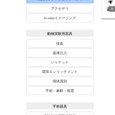
アクセサリ
オ
in-vivoイメージング
動物実験用器具
採血
薬液注入
ジャケット
環境エンリッチメント
個体識別
手術・麻酔・処置
手術器具