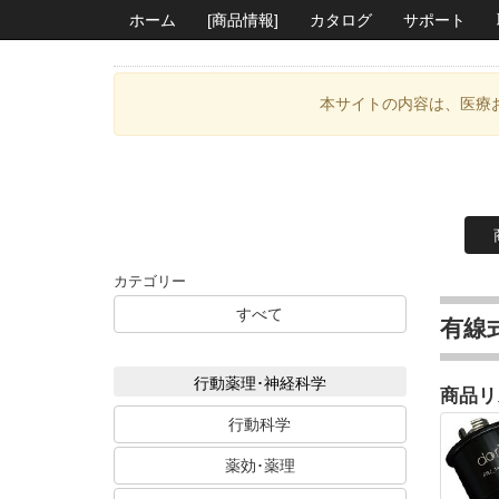
ホーム
[商品情報]
カタログ
サポート
本サイトの内容は、医療
カテゴリー
すべて
有線
行動薬理･神経科学
商品リ
行動科学
薬効･薬理