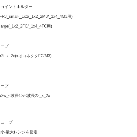
ジョイントホルダー
FRJ_small(_1x1/_1x2_2M3/_1x4_4M3用)
large(_1x2_2FC/_1x4_4FC用)
ューブ
x2i_x_2x(xはコネクタFC/M3)
ューブ
x2w_<波長1>/<波長2>_x_2x
キューブ
小-最大レンジを指定