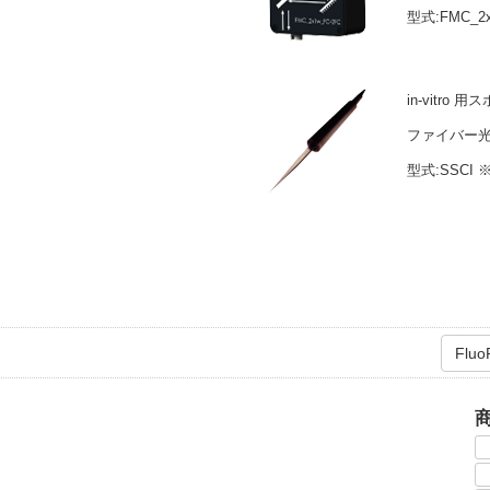
型式:FMC_2
in-vitr
ファイバー光
型式:SSCI
Fl