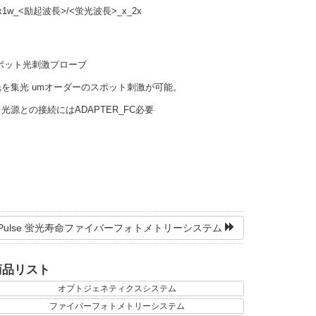
x1w_<励起波長>/<蛍光波長>_x_2x
o 用スポット光刺激プローブ
を集光 umオーダーのスポット刺激が可能。
 ※光源との接続にはADAPTER_FC必要
uoPulse 蛍光寿命ファイバーフォトメトリーシステム
商品リスト
オプトジェネティクスシステム
ファイバーフォトメトリーシステム