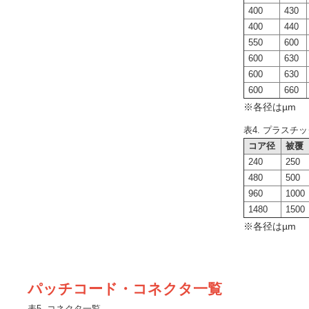
400
430
400
440
550
600
600
630
600
630
600
660
※各径はµm
表4. プラスチッ
コア径
被覆
240
250
480
500
960
1000
1480
1500
※各径はµm
パッチコード・コネクタ一覧
表5. コネクタ一覧