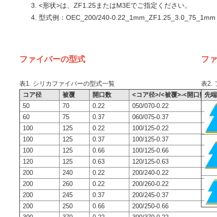
<形状>は、ZF1.25またはM3Eでご指定ください。
型式例：OEC_200/240-0.22_1mm_ZF1.25_3.0_75_1mm
ファイバーの型式
フ
表1. シリカファイバーの型式一覧
表2
コア径
被覆
開口数
<コア径>/<被覆>-<開口数>
先
50
70
0.22
050/070-0.22
60
75
0.37
060/075-0.37
100
125
0.22
100/125-0.22
100
125
0.37
100/125-0.37
100
125
0.66
100/125-0.66
120
125
0.63
120/125-0.63
200
240
0.22
200/240-0.22
200
260
0.22
200/260-0.22
200
245
0.37
200/245-0.37
200
250
0.66
200/250-0.66