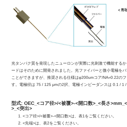
光タンパク質を発現したニューロンが実際に光刺激で機能するか
ードはそのために開発されました。光ファイバーと微小電極をバ
ことができますが、推奨される仕様はφ200umコア/NA=0.22の
す。電極径は 75 / 125 μmの2択、電極インピーダンスは 0.1 / 1 /
型式: OEC_<コア径>/<被覆>-<開口数>_<長さ>mm_<
>_<突出>
<コア径>/<被覆>-<開口数>は、表1をご覧ください。
<先端>は、表2をご覧ください。