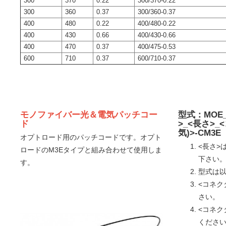
300
370
0.22
300/370-0.22
300
360
0.37
300/360-0.37
400
480
0.22
400/480-0.22
400
430
0.66
400/430-0.66
400
470
0.37
400/475-0.53
600
710
0.37
600/710-0.37
モノファイバー光＆電気パッチコー
型式：MOE_
ド
>_<長さ>_
気)>-CM3E
オプトロード用のパッチコードです。オプト
<長さ>
ロードのM3Eタイプと組み合わせて使用しま
下さい
す。
型式は以
<コネク
さい。
<コネクタ
くださ