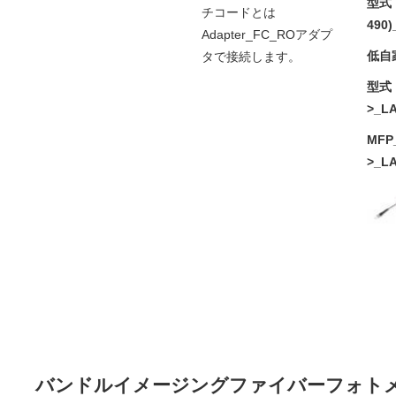
型式：i
チコードとは
490)
Adapter_FC_ROアダプ
低自
タで接続します。
型式：M
>_L
MFP_
>_L
バンドルイメージングファイバーフォト