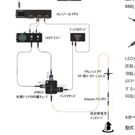
550)
LE
搭載
増幅
GF
する
同様
3ポー
型式：i