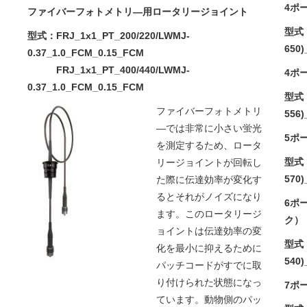
4ポー
ファイバーフォトメトリ―用ロータリージョイント
型式：i
型式：FRJ_1x1_PT_200/220/LWMJ-
650)
0.37_1.0_FCM_0.15_FCM
FRJ_1x1_PT_400/440/LWMJ-
4ポー
0.37_1.0_FCM_0.15_FCM
型式：i
ファイバーフォトメトリ
556)
―では非常に小さい蛍光
5ポ
を測定するため、ロータ
型式：i
リージョイントが回転し
570)
た際に伝達効率が変化す
るとそれがノイズになり
6ポー
ます。このロータリージ
ク）
ョイントは伝達効率の変
型式：i
化を最小に抑えるために
540)
パッチコードがすでに取
り付けられた状態になっ
7ポ
ています。動物側のパッ