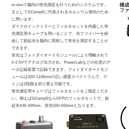
in-vivoで脳内の蛍光測定を行うためのシステムです。
構
フ
主としてGCamp6に代表されるカルシウム測光のため
に用います。
ダイクロイックミラーとフィルタセットを内蔵した蛍
光測定用キューブを用いることで、光ファイバーを経
由して励起光を脳内に照射して蛍光を測定することが
できます。
蛍光はフォトダイオードモジュールにより増幅されて
0-2.5Vでアナログ出力され、PowerLabなどの任意のデ
ータ記録装置で記録できます。フォトダイオードモジ
ュールは320-1100nmの広い感度スペクトラムで、ゲ
インは2段階を切り替え可能です。
蛍光測定用キューブはフィルタセットをご指定くださ
い。例えばGCamp6ならGFPのフィルタセットで、励
起光430-490nm、蛍光500-550nmとなります。