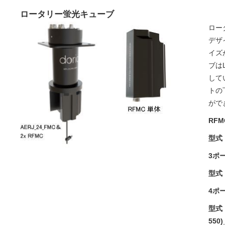
ロータリー蛍光キューブ
ロー
デザ
イズ
ブは
して
トの
がで
RF
型式：
3ポ
型式：
4ポー
型式：R
550)