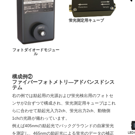
蛍光測定用キューブ
フォトダイオードモジュー
ル
構成例②
ファイバーフォトメトリ―アドバンスドシス
テム
右の例では励起用の光源および蛍光検出用のフォトセ
ンサが2台ずつで構成され、蛍光測定用キューブはこれ
らに合わせて励起光入力2ch、蛍光出力2ch、動物側
1chの光路が備わっています。
例えば405nmの励起光でバックグラウンドの自家蛍光
を測定し、465nmの励起光による蛍光のデータの補正