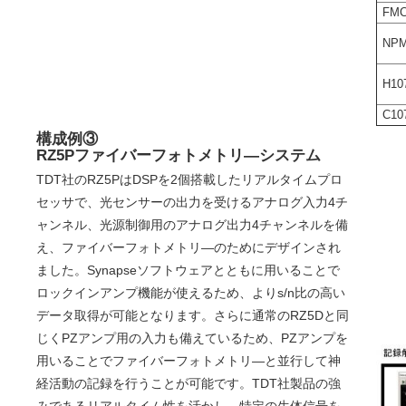
FM
NPM
H10
C10
構成例③
RZ5Pファイバーフォトメトリ―システム
TDT社のRZ5PはDSPを2個搭載したリアルタイムプロ
セッサで、光センサーの出力を受けるアナログ入力4チ
ャンネル、光源制御用のアナログ出力4チャンネルを備
え、ファイバーフォトメトリ―のためにデザインされ
ました。Synapseソフトウェアとともに用いることで
ロックインアンプ機能が使えるため、よりs/n比の高い
データ取得が可能となります。さらに通常のRZ5Dと同
じくPZアンプ用の入力も備えているため、PZアンプを
用いることでファイバーフォトメトリ―と並行して神
経活動の記録を行うことが可能です。TDT社製品の強