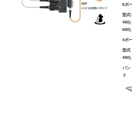
6ポ
型式: 
490)
680
4ポ
型式：
490)
バン
ド