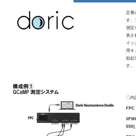
定番
す。
測定
表さ
イッ
用キ
励起
す。
〇内
FPC
ilFM
550)