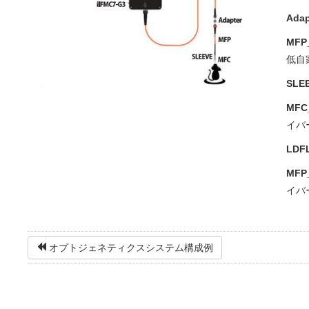
Ada
MFP_
低自
SLE
MFC_
イバ
LDFL
MFP_
イバ
オプトジェネティクスシステム構成例