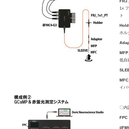
FRJ
1x
Hold
ホル
Ada
MFP_
低自
SLE
MFC_
イバ
〇内
FPC
ilFM