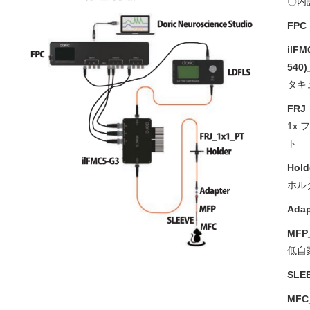
〇内
FPC
ilFM
540)
タキ
FRJ
1x
Hold
ホル
Ada
MFP_
低自
SLE
MFC_