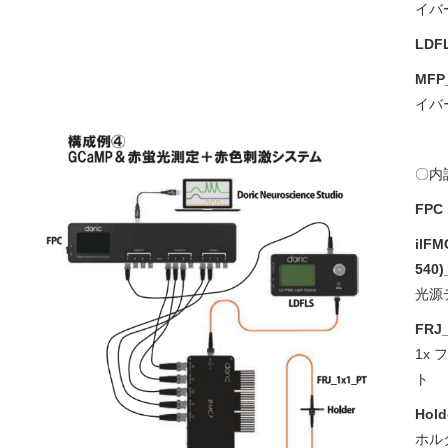
イバ
LDFL
MFP_
イバ
〇内
FPC
ilFM
540)
光源
FRJ
1x
Hold
ホル