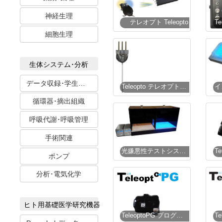
神経生理
テレオプト Teleopto
細胞生理
生体システム･分析
データ収録･学生実習
Teleopto テレオプト LEDカニューラ
循環器･摘出組織
呼吸代謝･呼吸管理
手術関連
光嫌悪性テストシステム
ポンプ
分析･電気化学
ヒト用基礎医学研究機器
TeleoptoPG プログラマブルテレオプト