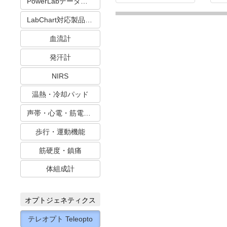
PowerLabデータ収録システム
LabChart対応製品 血圧・心電・筋電
血流計
発汗計
NIRS
温熱・冷却パッド
声帯・心電・筋電・活動計
歩行・運動機能
筋硬度・鎮痛
体組成計
オプトジェネティクス
テレオプト Teleopto