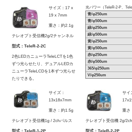
サイズ：17 x
光パワー（TeleR-2-P、Te
青/φ250um
19 x 7mm
青/φ500um
重さ：約2.1g
緑/φ250um
緑/φ500um
テレオプト受信機2g/2チャンネル
黄/φ250um
型式：TeleR-2-2C
黄/φ500um
赤/φ250um
2色LEDカニューラTeleLCTを1色
赤/φ500um
ずつ光らせたり、デュアルLEDカ
365/φ250um
ニューラTeleLCDを1本ずつ光らせ
V/φ250um
たりできる。
サイズ：
サイ
13x18x7mm
17x
重さ：約1.5g
重さ：
テレオプト受信機1g / 2chパルス
テレオプト受信機 2g/2c
型式：TeleR-1-2P
型式：TeleR-2-2P