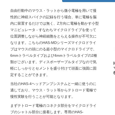
自由行動中のマウス・ラットから微小電極を用いて慢
性的に神経スパイクの記録を行う場合、単に電極を脳
内に留置するだけでは無く、Z方向に電極を動かす小型
マニピュレータ - すなわちマイクロドライブを使って
位置調整しながら神経細胞をとらえる操作が不可欠に
なります。こちらのHAS-MDシリーズマイクロドライ
ブはマウスの頭にのる超小型のマイクロドライブで、
6mmトラベルタイプおよび4mmトラベルタイプの2種
類がございます。ディスポーザーブルタイプなので気
軽にしっかりとセメントを盛り付けて頭蓋に強固に固
定することができます。
当社のHAS-4ヘッドアンプシステムと一緒に使うのに
適しており、マウス・ラット等からテトロード電極で
慢性実験を行うことが可能となります。
まずテトロード電極のコネクタ部分をマイクロドライ
ブのシャトル部分に接着します。専用のHAS-