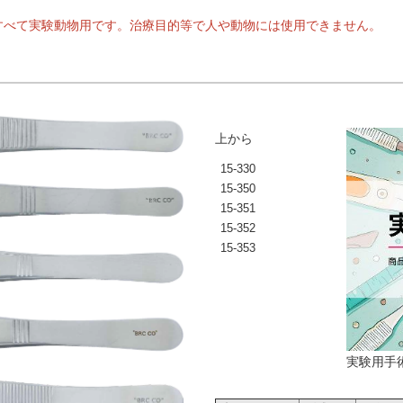
すべて実験動物用です。治療目的等で人や動物には使用できません。
上から
15-330
15-350
15-351
15-352
15-353
実験用手