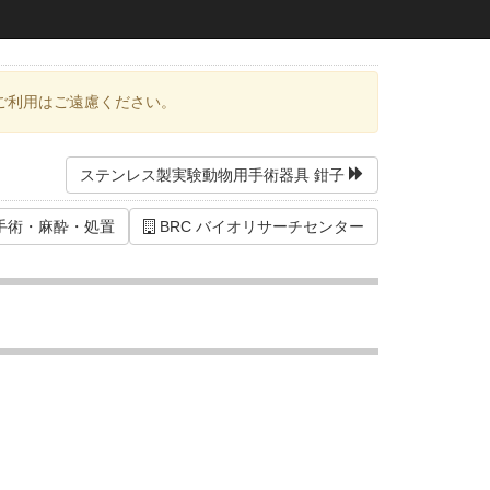
ご利用はご遠慮ください。
ステンレス製実験動物用手術器具 鉗子
手術・麻酔・処置
BRC バイオリサーチセンター