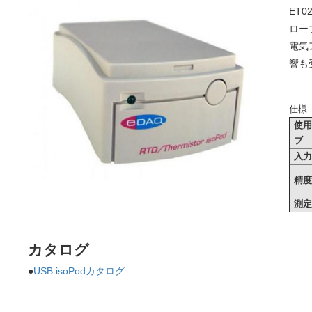
ET
ロー
電気
響も
仕様
使
ブ
入
精
測
カタログ
●
USB isoPodカタログ