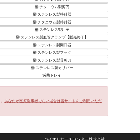
榊 チタニウム製剪刀
榊 ステンレス製持針器
榊 チタニウム製持針器
榊 ステンレス製鉗子
榊 ステンレス製血管クランプ【販売終了】
榊 ステンレス製開口器
榊 ステンレス製フック
榊 ステンレス製骨剪刀
榊 ステンレス製カリパー
滅菌トレイ
ん。
あなたが医療従事者でない場合は当サイトをご利用いただ
バイオリサーチセンター株式会社