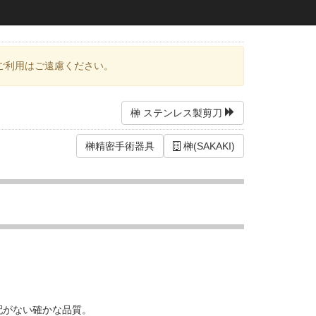
ご利用はご遠慮ください。
榊 ステンレス製剪刀
榊精密手術器具
榊(SAKAKI)
配がない確かな品質。