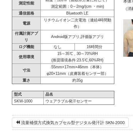
精度：±20%（蒸散水分量に対して）
本体
測定性能
測定範囲：0～2mg/(cm ・min)
（消
通信規格
Bluetooth LE
リチウムイオン二次電池（連続4時間動
電源
作）
付属計測アプ
Android版アプリ,評価版アプリ
リ
ログ機能
なし
16時間分
15～35℃ , 30～70%RH
使用環境
(推奨環境条件:23.5℃,60%RH)
55mm×17mm×46mm（本体）
寸法
φ20×11mm（皮膚装着センサー部）
重さ
約35g
型式
品名
SKW-1000
ウェアラブル発汗センサー
流量補償方式換気カプセル型デジタル発汗計 SKN-2000