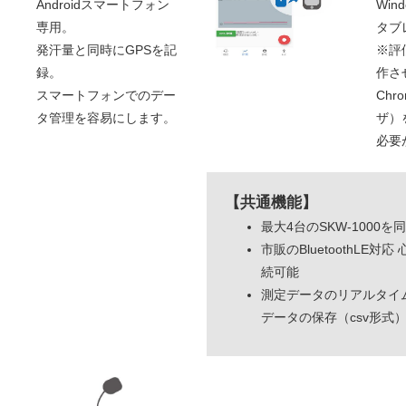
Androidスマートフォン
Wind
専用。
タブ
発汗量と同時にGPSを記
※評
録。
作さ
スマートフォンでのデー
Chr
タ管理を容易にします。
ザ）
必要
【共通機能】
最大4台のSKW-1000を
市販のBluetoothLE対
続可能
測定データのリアルタイ
データの保存（csv形式