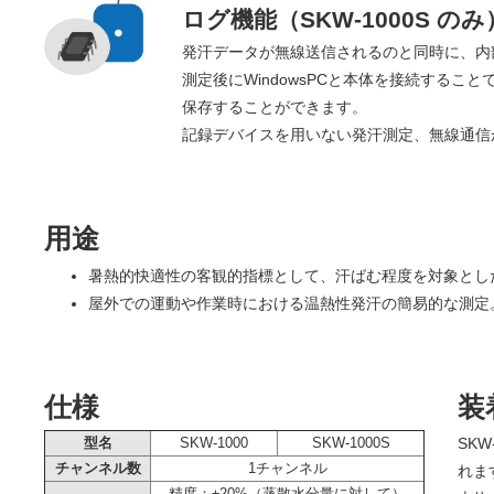
ログ機能（SKW-1000S のみ
発汗データが無線送信されるのと同時に、内
測定後にWindowsPCと本体を接続するこ
保存することができます。
記録デバイスを用いない発汗測定、無線通信
用途
暑熱的快適性の客観的指標として、汗ばむ程度を対象とし
屋外での運動や作業時における温熱性発汗の簡易的な測定
仕様
装
SK
型名
SKW-1000
SKW-1000S
チャンネル数
1チャンネル
れま