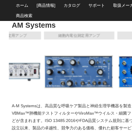
ホーム
[商品情報]
カタログ
サポート
取扱メー
商品検索
AM Systems
測定用アンプ
細胞内電位測定用アンプ
オ
A-M Systemsは、高品質な呼吸ケア製品と神経生理学機器を
VBMax™肺機能テストフィルターやViroMax™ウイルス・細
どが含まれます。ISO 13485:2016やFDA品質システム規則
設立以来、製品の卓越性、競争力のある価格、優れた顧客サービ