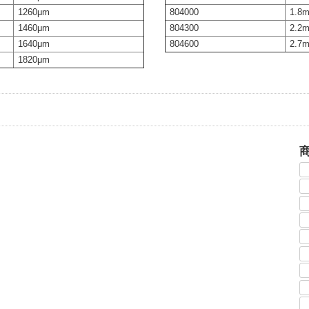
804000
1.8
1260μm
804300
2.2
1460μm
804600
2.7
1640μm
1820μm