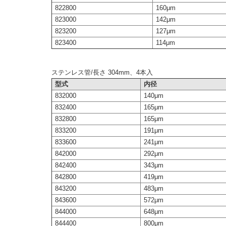
822800
160μm
823000
142μm
823200
127μm
823400
114μm
ステンレス管/長さ 304mm、4本入
型式
内径
832000
140μm
832400
165μm
832800
165μm
833200
191μm
833600
241μm
842000
292μm
842400
343μm
842800
419μm
843200
483μm
843600
572μm
844000
648μm
844400
800μm