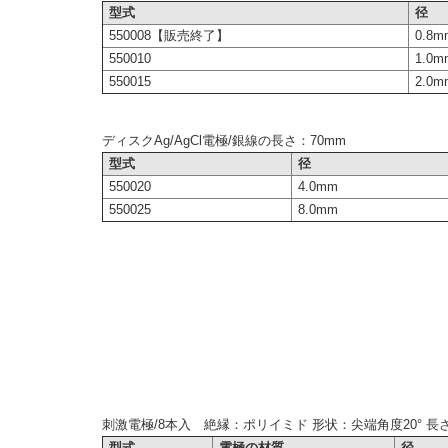
型式
径
550008【販売終了】
0.8m
550010
1.0m
550015
2.0m
ディスクAg/AgCl電極/銀線の長さ：70mm
型式
径
550020
4.0mm
550025
8.0mm
刺激電極/8本入 絶縁：ポリイミド 形状：尖端角度20° 長さ
型式
電極の材質
径