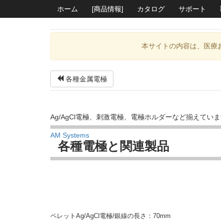
ホーム
[商品情報]
カタログ
サポート
本サイトの内容は、医療
各種金属電極
Ag/AgCl電極、刺激電極、電極ホルダーなど揃えてい
AM Systems
各種電極と関連製品
ペレットAg/AgCl電極/銀線の長さ：70mm