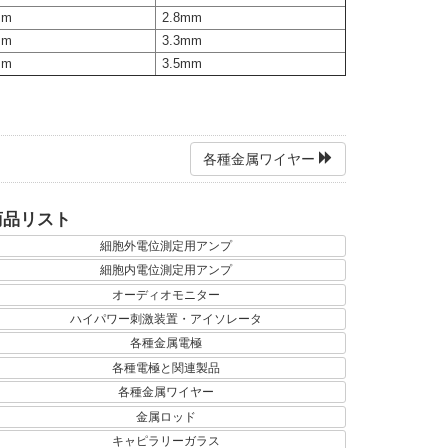
mm
2.8mm
mm
3.3mm
mm
3.5mm
各種金属ワイヤー
商品リスト
細胞外電位測定用アンプ
細胞内電位測定用アンプ
オーディオモニター
ハイパワー刺激装置・アイソレータ
各種金属電極
各種電極と関連製品
各種金属ワイヤー
金属ロッド
キャピラリーガラス