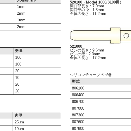
520100（Model 1600/3100用）
開口部長さ : 7.0mm
1mm
開口部の径 : 1.3mm
2mm
全体の長さ : 11.2mm
1mm
2mm
521000
ピンの長さ : 9.6mm
数量
ピンの径 : 2.0mm
100
全体の長さ : 17.2mm
100
20
シリコンチューブ 6m/巻
10
型式
20
806100
20
806400
806700
807000
807300
肉厚
807600
25μm
807900
19μm