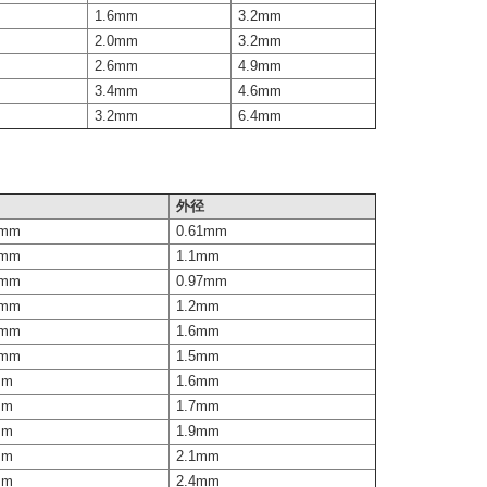
1.6mm
3.2mm
2.0mm
3.2mm
2.6mm
4.9mm
3.4mm
4.6mm
3.2mm
6.4mm
外径
8mm
0.61mm
8mm
1.1mm
8mm
0.97mm
6mm
1.2mm
6mm
1.6mm
6mm
1.5mm
mm
1.6mm
mm
1.7mm
mm
1.9mm
mm
2.1mm
mm
2.4mm