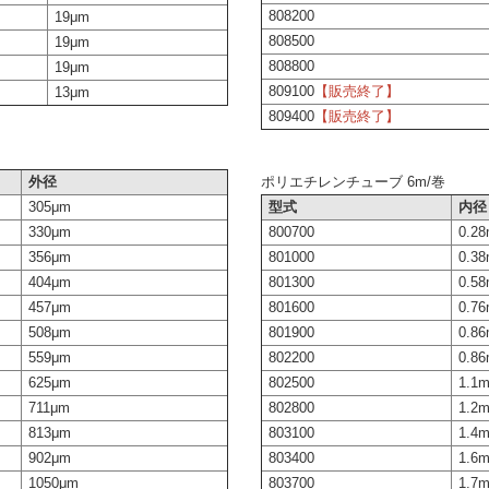
808200
19μm
808500
19μm
808800
19μm
809100
【販売終了】
13μm
809400
【販売終了】
ポリエチレンチューブ 6m/巻
外径
型式
内径
305μm
800700
0.2
330μm
801000
0.3
356μm
801300
0.5
404μm
801600
0.7
457μm
801900
0.8
508μm
802200
0.8
559μm
802500
1.1
625μm
802800
1.2
711μm
803100
1.4
813μm
803400
1.6
902μm
803700
1.7
1050μm