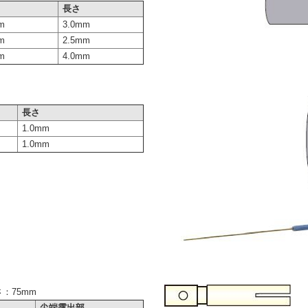
長さ
m
3.0mm
m
2.5mm
m
4.0mm
長さ
1.0mm
1.0mm
：75mm
尖端露出部