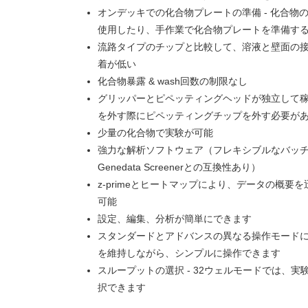
オンデッキでの化合物プレートの準備 - 化合物
使用したり、手作業で化合物プレートを準備す
流路タイプのチップと比較して、溶液と壁面の
着が低い
化合物暴露 & wash回数の制限なし
グリッパーとピペッティングヘッドが独立して
を外す際にピペッティングチップを外す必要が
少量の化合物で実験が可能
強力な解析ソフトウェア（フレキシブルなバッチ
Genedata Screenerとの互換性あり）
z-primeとヒートマップにより、データの概要
可能
設定、編集、分析が簡単にできます
スタンダードとアドバンスの異なる操作モード
を維持しながら、シンプルに操作できます
スループットの選択 - 32ウェルモードでは、
択できます