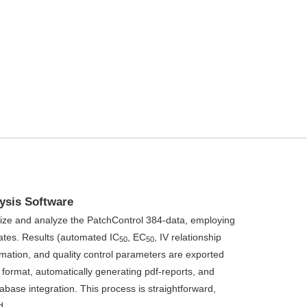
ysis Software
lize and analyze the PatchControl 384-data, employing
ates. Results (automated IC
, EC
, IV relationship
50
50
mation, and quality control parameters are exported
 format, automatically generating pdf-reports, and
tabase integration. This process is straightforward,
d.