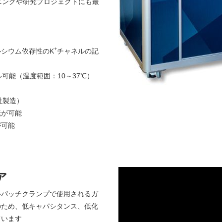
ニングや研究プロジェクトにも最
+
シウム依存性のK
チャネルの記
可能（温度範囲：10～37℃）
社製造）
転が可能
が可能
ア
ルパッチクランプで使用されるガ
のため、低キャパシタンス、低化
ています