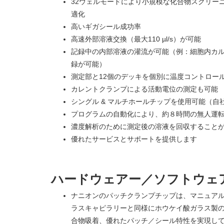
32ウェルモードにより小規模な化合物スクリー
適化
高いギガシール成功率
高速外部溶液交換（最大110 µl/s）が可能
記録中の内部溶液の灌流が可能（例：細胞内カル
録が可能）
測定部と12個のデッキを個別に温度コントロール
カレントクランプによる活動電位の測定も可能
シングル & マルチホールチップを使用可能（自
プログラムの自動化により、約８時間の無人運
濃度解析のために測定後の溶液を回収すること
優れたサービスとサポートを提供します
ハードウェアー／ソフトウェ
ナニオンのパッチクランプチップは、マニュア
ラスキャピラリーと同様にホウケイ酸ガラス製
合物吸着、優れたパッチ／シール特性を実現し