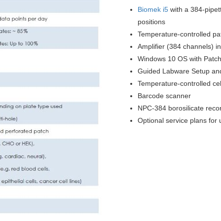
Biomek i5
with a 384-pipet
positions
Temperature-controlled p
Amplifier (384 channels) in
Windows 10 OS with PatchC
Guided Labware Setup an
Temperature-controlled cel
Barcode scanner
NPC-384 borosilicate reco
Optional service plans fo