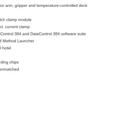
tor arm, gripper and temperature-controlled deck
atch clamp module
cl. current clamp
ontrol 384 and DataControl 384 software suite
d Method Launcher
l hotel
rding chips
r unmatched