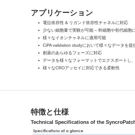
アプリケーション
電位依存性 & リガンド依存性チャネルに対応
少ない細胞量で実験が可能 – 幹細胞や初代細胞
様々なイオンチャネルに適用可能
CiPA validation studyにおいて様々なデータを提
創薬のあらゆるフェーズに対応
データを様々なフォーマットでエクスポートし
様々なCROアッセイに対応できる柔軟性
特徴と仕様
Technical Specifications of the SyncroPatc