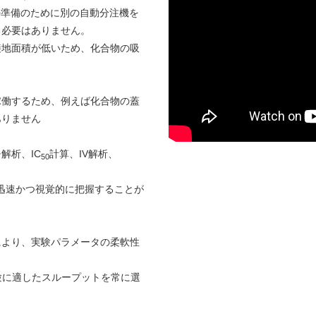
の準備のために別の自動分注機を
る必要はありません。
接地面積が低いため、化合物の吸
稼働するため、例えば化合物の蓋
ありません
解析、IC
計算、IV解析、
50
を迅速かつ視覚的に把握することが
により、実験パラメータの柔軟性
実験に適したスループットを常に選