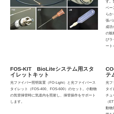
す。
ベー
らか
張バ
成功
の観
びラ
ート
FOS-KIT BioLiteシステム用スタ
CO
イレットキット
テ
光ファイバー照明装置（FO-Light）と光ファイバース
光フ
タイレット（FOS-400、FOS-600）のセット。小動物
タイ
の気管挿管時に気道内を照射し、挿管操作をサポート
チュ
します。
（ET
動物