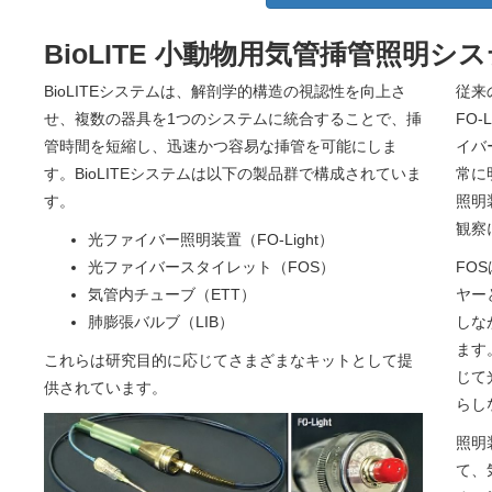
BioLITE 小動物用気管挿管照明シ
BioLITEシステムは、解剖学的構造の視認性を向上さ
従来
せ、複数の器具を1つのシステムに統合することで、挿
FO
管時間を短縮し、迅速かつ容易な挿管を可能にしま
イバ
す。BioLITEシステムは以下の製品群で構成されていま
常に
す。
照明
観察
光ファイバー照明装置（FO-Light）
光ファイバースタイレット（FOS）
FO
気管内チューブ（ETT）
ヤー
肺膨張バルブ（LIB）
しな
ます
これらは研究目的に応じてさまざまなキットとして提
じて
供されています。
らし
照明
て、