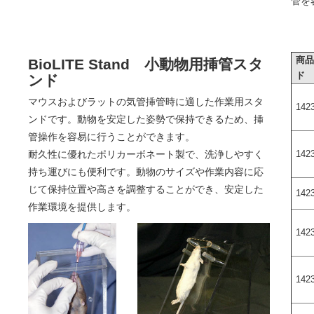
管を
商
BioLITE Stand 小動物用挿管スタ
ド
ンド
マウスおよびラットの気管挿管時に適した作業用スタ
142
ンドです。動物を安定した姿勢で保持できるため、挿
管操作を容易に行うことができます。
耐久性に優れたポリカーボネート製で、洗浄しやすく
142
持ち運びにも便利です。動物のサイズや作業内容に応
じて保持位置や高さを調整することができ、安定した
142
作業環境を提供します。
142
142