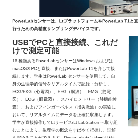
PowerLabセンサーは、LtプラットフォームやPowerLab 
行うための高精度サンプリングデバイスです。
USBでPCと直接接続、これだ
けで測定可能
16 種類あるPowerLabセンサーはWindows およびは
macOS® PCと直接、またはPowerLab T1を介して接
続します。学生はPowerLab センサーを使用して、自
身の生理学的信号をリアルタイムで記録・分析し、
ECG/EKG（心電図）、EEG（脳波）、EMG（筋電
図）、EOG（眼電図）、スパイロメトリー（肺機能検
査）、およびフィンガーパルス（指尖脈波）の実験に
おいて、リアルタイムにデータを正確に収集します。
学生が直接操作してLtサービス/Lt LabStation へ取り組
むことにより、生理学の概念をすばやく把握し、理解
を深めることができます。PowerLab センサーはLtサ