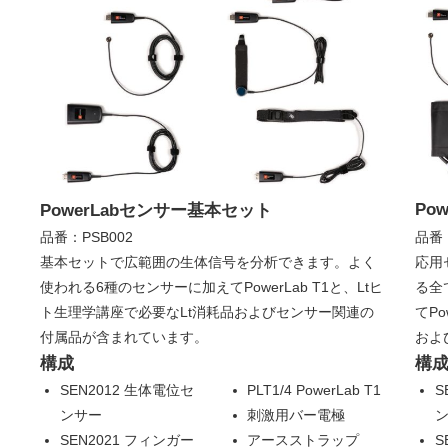
Po
PowerLabセンサー基本セット
品番：
品番：PSB002
応用
基本セットで広範囲の生体信号を分析できます。よく
る全
使われる6種のセンサーに加えてPowerLab T1と、Ltヒ
てP
ト生理学講座で必要なLt消耗品およびセンサー関連の
およ
付属品が含まれています。
構
構成
SEN2012 生体電位セ
PLT1/4 PowerLab T1
S
ンサー
刺激用バー電極
SEN2021 フィンガー
アースストラップ
S