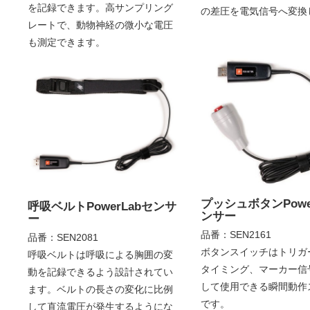
を記録できます。高サンプリング
の差圧を電気信号へ変換
レートで、動物神経の微小な電圧
も測定できます。
プッシュボタンPowe
呼吸ベルトPowerLabセンサ
ンサー
ー
品番：SEN2161
品番：SEN2081
ボタンスイッチはトリガ
呼吸ベルトは呼吸による胸囲の変
タイミング、マーカー信
動を記録できるよう設計されてい
して使用できる瞬間動作
ます。ベルトの長さの変化に比例
です。
して直流電圧が発生するようにな