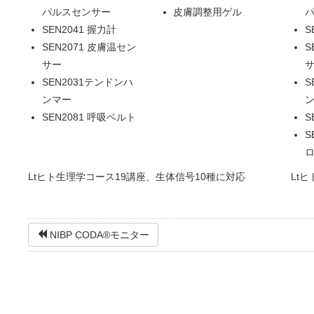
パルスセンサー
皮膚調整用ゲル
SEN2041 握力計
S
SEN2071 皮膚温セン
S
サー
SEN2031テンドンハ
S
ンマー
SEN2081 呼吸ベルト
S
S
Ltヒト生理学コース19講座、生体信号10種に対応
Lt
NIBP CODA®モニター