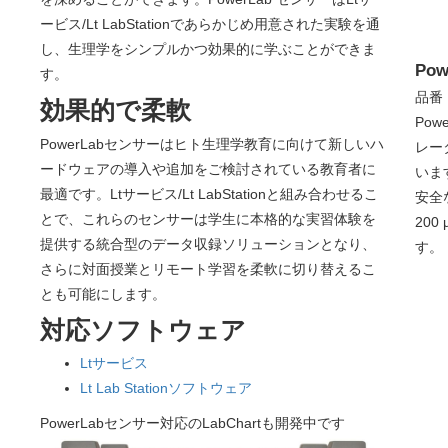
ービス/Lt LabStationであらかじめ用意された実験を通
し、生理学をシンプルかつ効果的に学ぶことができま
Pow
す。
品番：
効果的で柔軟
Po
PowerLabセンサーはヒト生理学教育に向けて新しいハ
レー
ードウェアの導入や追加をご検討されている教育者に
いま
最適です。Ltサービス/Lt LabStationと組み合わせるこ
安全な
とで、これらのセンサーは学生に本格的な実習体験を
200
提供する統合型のデータ収録ソリューションとなり、
す。
さらに対面授業とリモート学習を柔軟に切り替えるこ
とも可能にします。
対応ソフトウェア
Ltサービス
Lt Lab Stationソフトウェア
PowerLabセンサー対応のLabChartも開発中です