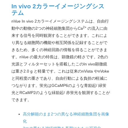
In vivo 2カラーイメージングシス
テム
nVue In vivo 2カラーイメージングシステムは、自由行
2+
動中の動物の2つの神経細胞集団からCa
の流入に由
来する信号を同時観測することができます。これによ
り異なる細胞間の機能や相互関係を記録することがで
きるため、多くの神経回路の情報を得ることができま
す。nVue の最大の特長は、顕微鏡の軽さです。2色の
光源とフィルターセットを搭載したこのIn vivo顕微鏡
は重さ2.0 g と軽量です。これは従来のnVista やnVoke
と同程度の重さであり、自由行動による負担の軽減に
つながります。蛍光はGCaMP6のような青励起/ 緑蛍
光とRCaMP2のような緑励起/ 赤蛍光を観測することが
できます。
高分解能のまま2つの異なる神経細胞集団を画像
化