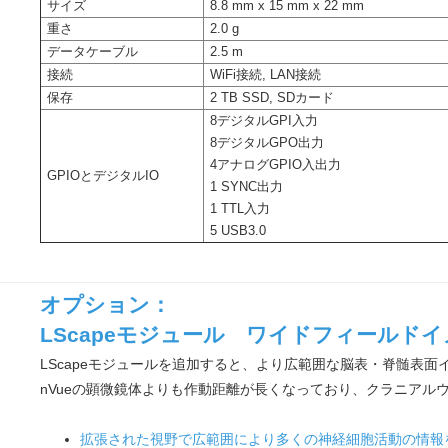
サイズ
8.8 mm x 15 mm x 22 mm
重さ
2.0 g
データケーブル
2.5 m
接続
WiFi接続, LAN接続
保存
2 TB SSD, SDカード
8デジタルGPI入力
8デジタルGPO出力
4アナログGPIO入出力
GPIOとデジタルIO
1 SYNC出力
1 TTL入力
5 USB3.0
オプション：
LScapeモジュール ワイドフィールド
LScapeモジュールを追加すると、より広範囲な脳表・脊髄表
nVueの顕微鏡体よりも作動距離が長くなっており、クラニアル
拡張された視野で広範囲により多くの神経細胞活動の情報