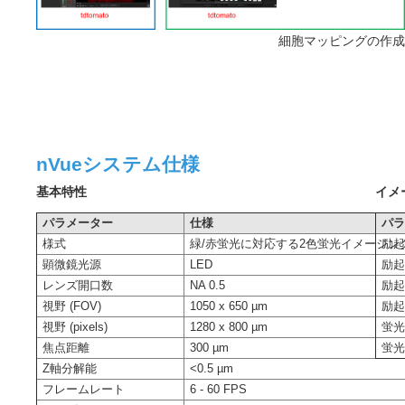
細胞マッピングの作成
nVueシステム仕様
基本特性
イメ
パラメーター
仕様
パ
様式
緑/赤蛍光に対応する2色蛍光イメージン
励起
顕微鏡光源
LED
励起
レンズ開口数
NA 0.5
励
視野 (FOV)
1050 x 650 µm
励
視野 (pixels)
1280 x 800 µm
蛍光
焦点距離
300 µm
蛍光
Z軸分解能
<0.5 µm
フレームレート
6 - 60 FPS