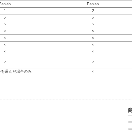
Panlab
Panlab
1
2
○
○
○
○
×
○
×
×
×
×
×
×
○
○
ルを選んだ場合のみ
×