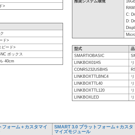
推奨システム環境
16GB
ド>
RAM
C: 
D: 
Displ
ック
Micr
ード>
イスピード>
型式
品
BNC ボックス
SMARTIOBASIC
S
 40cm
LINKBOX01HS
リ
CONRS232USBHS
R
LINKBOXTTLBNC4
リ
LINKBOXTTL40
リ
LINKBOXTTL120
リ
LINKBOXLED
リ
ラットフォーム＋カスタマイ
SMART 3.0 プラットフォーム＋カスタ
ル
マイズモジュール