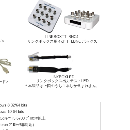
LINKBOXTTLBNC4
ド>
リンクボックス用４ch TTLBNC ボックス
LINKBOXLED
リンクボックス出力テストLED
ード>
＊本製品は上図のうち１本しか含まれまん。
ows 8 32/64 bits
ows 10 64 bits
l Core™ i5 6700 ﾌﾟﾛｾｯｻ以上
leron ﾌﾟﾛｾｯｻ非対応）