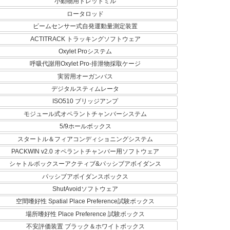
小動物用トレッドミル
ロータロッド
ビームセンサー式自発運動量測定装置
ACTITRACK トラッキングソフトウェア
Oxylet Proシステム
呼吸代謝用Oxylet Pro‐排泄物採取ケージ
実習用オーガンバス
デジタルスティムレータ
ISO510 ブリッジアンプ
モジュール式オペラントチャンバーシステム
5/9ホールボックス
スタートル＆フィアコンディショニングシステム
PACKWIN v2.0 オペラントチャンバー用ソフトウェア
シャトルボックスーアクティブ&パッシブアボイダンス
パッシブアボイダンスボックス
ShutAvoidソフトウェア
空間嗜好性 Spatial Place Preference試験ボックス
場所嗜好性 Place Preference 試験ボックス
不安評価装置 ブラック＆ホワイトボックス