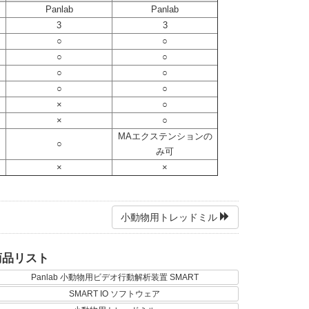
Panlab
Panlab
3
3
○
○
○
○
○
○
○
○
×
○
×
○
MAエクステンションの
○
み可
×
×
小動物用トレッドミル
商品リスト
Panlab 小動物用ビデオ行動解析装置 SMART
SMART IO ソフトウェア