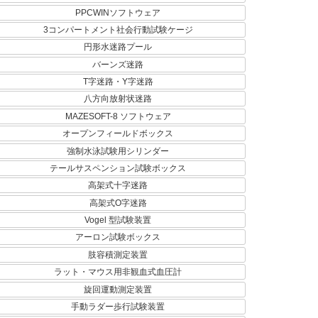
PPCWINソフトウェア
3コンパートメント社会行動試験ケージ
円形水迷路プール
バーンズ迷路
T字迷路・Y字迷路
八方向放射状迷路
MAZESOFT-8 ソフトウェア
オープンフィールドボックス
強制水泳試験用シリンダー
テールサスペンション試験ボックス
高架式十字迷路
高架式O字迷路
Vogel 型試験装置
アーロン試験ボックス
肢容積測定装置
ラット・マウス用非観血式血圧計
旋回運動測定装置
手動ラダー歩行試験装置