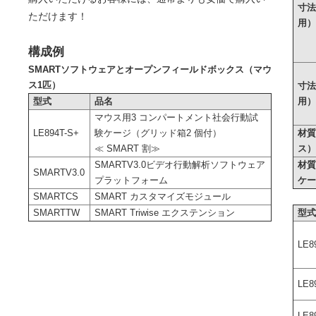
寸
ただけます！
用
構成例
SMARTソフトウェアとオープンフィールドボックス（マウ
ス1匹）
寸
用
型式
品名
マウス用3 コンパートメント社会行動試
材
LE894T-S+
験ケージ（グリッド箱2 個付）
ス
≪ SMART 割≫
材
SMARTV3.0ビデオ行動解析ソフトウェア
SMARTV3.0
ケ
プラットフォーム
SMARTCS
SMART カスタマイズモジュール
SMARTTW
SMART Triwise エクステンション
型
LE8
LE8