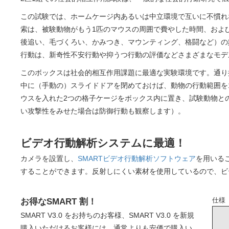
この試験では、ホームケージ内あるいは中立環境で互いに不慣れ
索は、被験動物がもう1匹のマウスの周囲で費やした時間、およ
後追い、毛づくろい、かみつき、マウンティング、格闘など）の
行動は、新奇性不安行動や抑うつ行動の評価などさまざまなモデ
このボックスは社会的相互作用課題に最適な実験環境です。通り
中に（手動の）スライドドアを閉めておけば、動物の行動範囲を
ウスを入れた2つの格子ケージをボックス内に置き、試験動物と
い攻撃性をみせた場合は防御行動も観察します）。
ビデオ行動解析システムに最適！
カメラを設置し、
SMARTビデオ行動解析ソフトウェア
を用いる
することができます。反射しにくい素材を使用しているので、ビ
仕様
お得なSMART 割！
SMART V3.0 をお持ちのお客様、SMART V3.0 を新規
購入いただけるお客様には、通常よりも安価で購入い