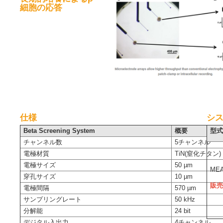
細胞の応答
仕様
シ
Beta Screening System
概要
型
チャンネル数
5チャンネル
電極材質
TiN(窒化チタン)
電極サイズ
50 µm
MEA
穿孔サイズ
10 µm
販
電極間隔
570 µm
サンプリングレート
50 kHz
分解能
24 bit
デジタル入出力
4チャンネル