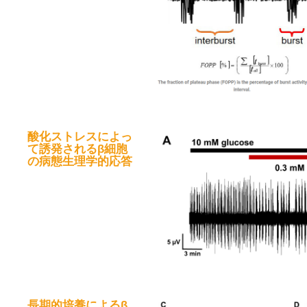
酸化ストレスによっ
て誘発されるβ細胞
の病態生理学的応答
長期的培養によるβ