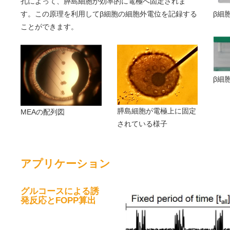
孔によって、膵島細胞が効率的に電極へ固定されま
β細
す。この原理を利用してβ細胞の細胞外電位を記録する
ことができます。
β細
膵島細胞が電極上に固定
MEAの配列図
されている様子
アプリケーション
グルコースによる誘
発反応とFOPP算出