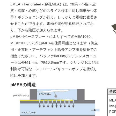
pMEA（Perforated - 穿孔MEA）は、海馬・小脳・皮
質・網膜・心筋などのスライス標本に対し簡単かつ素
早くポジショニングが行え、しっかりと電極に密着さ
せることができます。電極の間が穿孔処理されてお
り、下から陰圧が加えられます。
pMEA用ベースプレートによりすべてのMEA1060、
MEA2100アンプにpMEAを使用可能となります（倒立
用・正立用・アーチファクト除去アンプ用を型番でご
指定ください）。バッファIn/Outのステンレスカニュ
ーラは外径1mm、内径0.6mmです。シリンジおよび圧
制御が可能なコントロールバキュームポンプを接続し
陰圧を加えます。
pMEAの構造
型
MEA
Inv-
PG