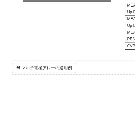
MEA
Up-
MEA
Up-
MEA
PE6
CV
マルチ電極アレーの適用例