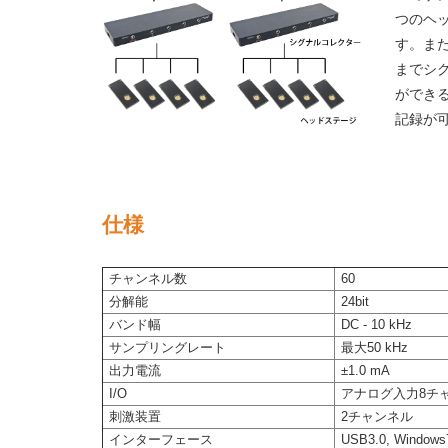
つのヘ
す。また
までシ
ができ
記録が
仕様
チャンネル数
60
分解能
24bit
バンド幅
DC - 10 kHz
サンプリングレート
最大50 kHz
出力電流
±1.0 mA
I/O
アナログ入力8チャンネ
刺激装置
2チャンネル
インターフェース
USB3.0, Windows7