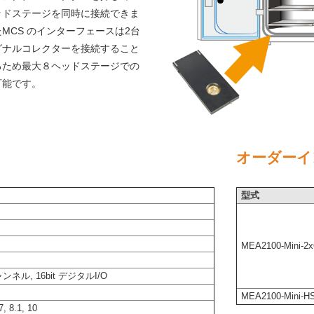
ッドステージを同時に接続できま
MCS のインターフェースは2台
グナルコレクターを接続すること
るため最大８ヘッドステージでの
可能です。
オーダーイ
型式
MEA2100-Mini-2x
ル, 16bit デジタルI/O
MEA2100-Mini-H
, 8.1, 10