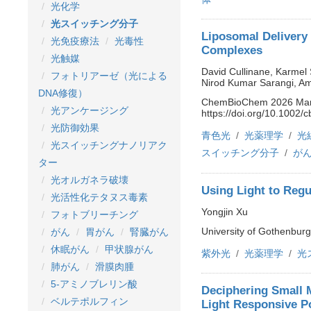
光化学
光スイッチング分子
Liposomal Delivery 
光免疫療法
光毒性
Complexes
光触媒
David Cullinane, Karmel S
フォトリアーゼ（光による
Nirod Kumar Sarangi, Am
DNA修復）
ChemBioChem 2026 March
光アンケージング
https://doi.org/10.1002/
光防御効果
青色光
光薬理学
光
光スイッチングナノリアク
スイッチング分子
が
ター
光オルガネラ破壊
Using Light to Regu
光活性化テタヌス毒素
Yongjin Xu
フォトブリーチング
University of Gothenbur
がん
胃がん
腎臓がん
休眠がん
甲状腺がん
紫外光
光薬理学
光
肺がん
滑膜肉腫
5-アミノブレリン酸
Deciphering Small 
ベルテポルフィン
Light Responsive 