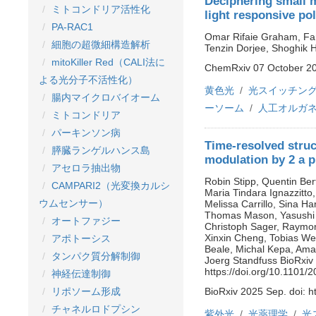
Deciphering small 
ミトコンドリア活性化
light responsive 
PA-RAC1
Omar Rifaie Graham, Far
細胞の超微細構造解析
Tenzin Dorjee, Shoghik 
mitoKiller Red（CALI法に
ChemRxiv 07 October 202
よる光分子不活性化）
黄色光
光スイッチン
腸内マイクロバイオーム
ーソーム
人工オルガ
ミトコンドリア
パーキンソン病
Time-resolved struc
膵臓ランゲルハンス島
modulation by 2 a p
アセロラ抽出物
Robin Stipp, Quentin Be
CAMPARI2（光変換カルシ
Maria Tindara Ignazzitto
ウムセンサー）
Melissa Carrillo, Sina H
Thomas Mason, Yasushi K
オートファジー
Christoph Sager, Raymon
Xinxin Cheng, Tobias We
アポトーシス
Beale, Michal Kepa, Amad
タンパク質分解制御
Joerg Standfuss BioRxiv 
https://doi.org/10.1101
神経伝達制御
リポソーム形成
BioRxiv 2025 Sep. doi: h
チャネルロドプシン
紫外光
光薬理学
光