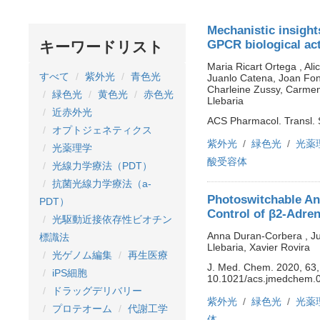
Mechanistic insights
GPCR biological act
キーワードリスト
Maria Ricart Ortega , Ali
すべて
紫外光
青色光
Juanlo Catena, Joan Fo
Charleine Zussy, Carmen
緑色光
黄色光
赤色光
Llebaria
近赤外光
ACS Pharmacol. Transl. 
オプトジェネティクス
紫外光
緑色光
光薬
光薬理学
酸受容体
光線力学療法（PDT）
抗菌光線力学療法（a-
Photoswitchable Ant
PDT）
Control of β2-Adre
光駆動近接依存性ビオチン
Anna Duran-Corbera , J
標識法
Llebaria, Xavier Rovira
光ゲノム編集
再生医療
J. Med. Chem. 2020, 63,
iPS細胞
10.1021/acs.jmedchem.
ドラッグデリバリー
紫外光
緑色光
光薬
プロテオーム
代謝工学
体