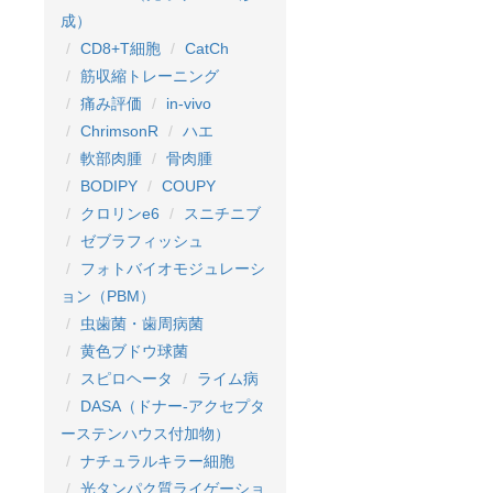
成）
CD8+T細胞
CatCh
筋収縮トレーニング
痛み評価
in-vivo
ChrimsonR
ハエ
軟部肉腫
骨肉腫
BODIPY
COUPY
クロリンe6
スニチニブ
ゼブラフィッシュ
フォトバイオモジュレーシ
ョン（PBM）
虫歯菌・歯周病菌
黄色ブドウ球菌
スピロヘータ
ライム病
DASA（ドナー-アクセプタ
ーステンハウス付加物）
ナチュラルキラー細胞
光タンパク質ライゲーショ