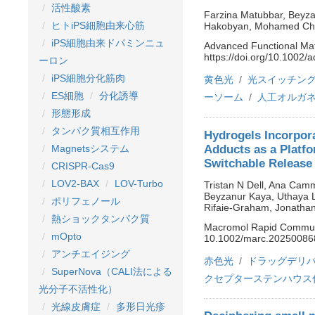
活性酸素
Farzina Matubbar, Beyza
ヒトiPS細胞由来心筋
Hakobyan, Mohamed Cham
iPS細胞由来ドパミンニュ
Advanced Functional Mat
https://doi.org/10.1002
ーロン
iPS細胞分化筋肉
黄色光
光スイッチン
ES細胞
分化誘導
ーソーム
人工オルガ
形態形成
タンパク質相互作用
Hydrogels Incorpor
Adducts as a Platf
Magnetsシステム
Switchable Release
CRISPR-Cas9
LOV2-BAX
LOV-Turbo
Tristan N Dell, Ana Cam
Beyzanur Kaya, Uthaya 
ポリフェノール
Rifaie-Graham, Jonathan
熱ショックタンパク質
Macromol Rapid Commun 
mOpto
10.1002/marc.20250086
アンチエイジング
赤色光
ドラッグデリ
SuperNova（CALI法による
クセプターステンハウス
光分子不活性化）
光線皮膚症
多形日光疹