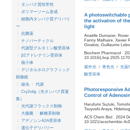
タンパク質恒常性
ポリマーソーム形成
A photoswitchable p
細胞内タンパク質デリバリ
the activation of t
light
ー
抗菌薬
Anaëlle Dumazer, Roser 
Fanny Malhaire, Xavier 
ナノパーティクル
Givalois, Guillaume Lebo
代謝型グルタミン酸受容体
Biochem Pharmacol . 202
β2アドレナリン受容体
10.1016/j.bcp.2025.1170
核小体
紫外光
青色光
光薬
デジタルホログラフィック
酸受容体
顕微鏡
線虫
代謝
Photoresponsive Ade
Cry2olig（光タンパク質凝
Control of Adenosin
集）
Harufumi Suzuki, Tomoh
光代謝フラックス制御
Tsuyoshi Araya, Hidetsu
大腸菌
解糖系制御
ACS Chem Biol . 2024 De
アデノシンA2A受容体
10.1021/acschembio.4c
遺伝子デリバリー