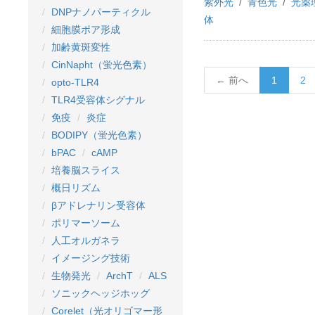
紫外光
青色光
光薬
DNPナノパーティクル
体
細胞膜ポア形成
加齢黄斑変性
CinNapht（蛍光色素）
← 前へ
1
2
opto-TLR4
TLR4受容体シグナル
免疫
炎症
BODIPY（蛍光色素）
bPAC
cAMP
培養脳スライス
概日リズム
βアドレナリン受容体
ポリマーソーム
人工オルガネラ
イメージング技術
生物発光
ArchT
ALS
ソニックヘッジホッグ
Corelet（光オリゴマー形