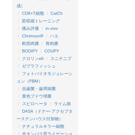
成）
CD8+T細胞
CatCh
筋収縮トレーニング
痛み評価
in-vivo
ChrimsonR
ハエ
軟部肉腫
骨肉腫
BODIPY
COUPY
クロリンe6
スニチニブ
ゼブラフィッシュ
フォトバイオモジュレーシ
ョン（PBM）
虫歯菌・歯周病菌
黄色ブドウ球菌
スピロヘータ
ライム病
DASA（ドナー-アクセプタ
ーステンハウス付加物）
ナチュラルキラー細胞
光タンパク質ライゲーショ