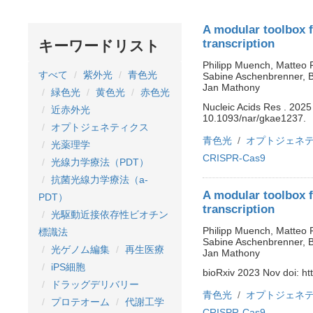
A modular toolbox f
transcription
キーワードリスト
Philipp Muench, Matteo 
すべて
紫外光
青色光
Sabine Aschenbrenner, B
Jan Mathony
緑色光
黄色光
赤色光
Nucleic Acids Res . 2025
近赤外光
10.1093/nar/gkae1237.
オプトジェネティクス
青色光
オプトジェネ
光薬理学
CRISPR-Cas9
光線力学療法（PDT）
抗菌光線力学療法（a-
A modular toolbox f
PDT）
transcription
光駆動近接依存性ビオチン
Philipp Muench, Matteo 
標識法
Sabine Aschenbrenner, B
光ゲノム編集
再生医療
Jan Mathony
iPS細胞
bioRxiv 2023 Nov doi: ht
ドラッグデリバリー
青色光
オプトジェネ
プロテオーム
代謝工学
CRISPR-Cas9