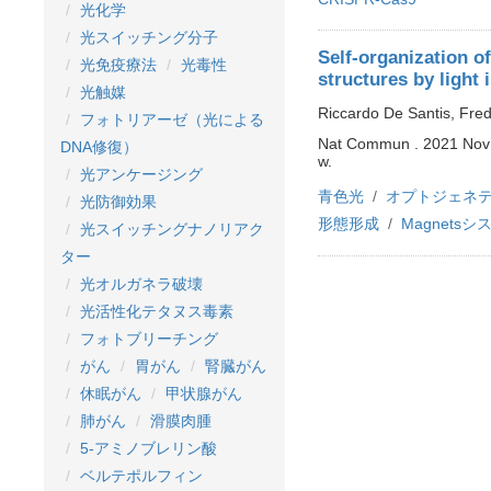
光化学
光スイッチング分子
Self-organization o
光免疫療法
光毒性
structures by light
光触媒
Riccardo De Santis, Fred 
フォトリアーゼ（光による
Nat Commun . 2021 Nov 
DNA修復）
w.
光アンケージング
青色光
オプトジェネ
光防御効果
形態形成
Magnetsシ
光スイッチングナノリアク
ター
光オルガネラ破壊
光活性化テタヌス毒素
フォトブリーチング
がん
胃がん
腎臓がん
休眠がん
甲状腺がん
肺がん
滑膜肉腫
5-アミノブレリン酸
ベルテポルフィン