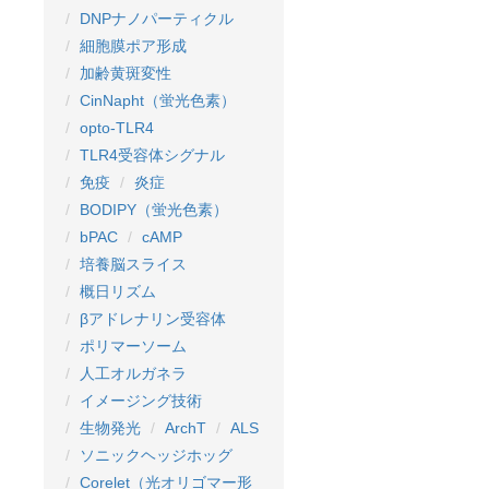
DNPナノパーティクル
細胞膜ポア形成
加齢黄斑変性
CinNapht（蛍光色素）
opto-TLR4
TLR4受容体シグナル
免疫
炎症
BODIPY（蛍光色素）
bPAC
cAMP
培養脳スライス
概日リズム
βアドレナリン受容体
ポリマーソーム
人工オルガネラ
イメージング技術
生物発光
ArchT
ALS
ソニックヘッジホッグ
Corelet（光オリゴマー形