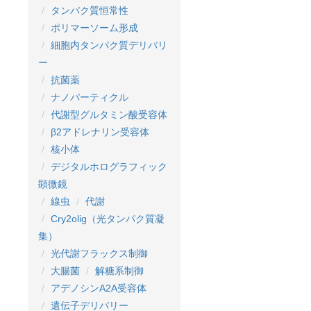
タンパク質恒常性
ポリマーソーム形成
細胞内タンパク質デリバリ
ー
抗菌薬
ナノパーティクル
代謝型グルタミン酸受容体
β2アドレナリン受容体
核小体
デジタルホログラフィック
顕微鏡
線虫
代謝
Cry2olig（光タンパク質凝
集）
光代謝フラックス制御
大腸菌
解糖系制御
アデノシンA2A受容体
遺伝子デリバリー