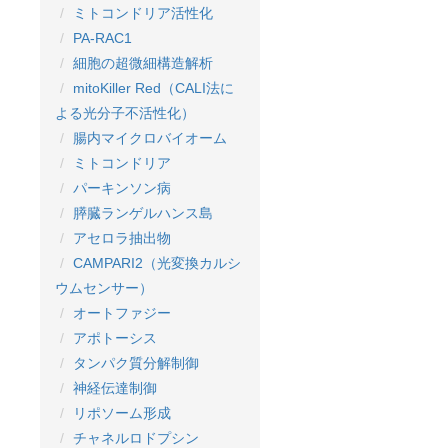
ミトコンドリア活性化
PA-RAC1
細胞の超微細構造解析
mitoKiller Red（CALI法に
よる光分子不活性化）
腸内マイクロバイオーム
ミトコンドリア
パーキンソン病
膵臓ランゲルハンス島
アセロラ抽出物
CAMPARI2（光変換カルシ
ウムセンサー）
オートファジー
アポトーシス
タンパク質分解制御
神経伝達制御
リポソーム形成
チャネルロドプシン