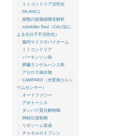
ミトコンドリア活性化
PA-RAC1
細胞の超微細構造解析
mitoKiller Red（CALI法に
よる光分子不活性化）
腸内マイクロバイオーム
ミトコンドリア
パーキンソン病
膵臓ランゲルハンス島
アセロラ抽出物
CAMPARI2（光変換カルシ
ウムセンサー）
オートファジー
アポトーシス
タンパク質分解制御
神経伝達制御
リポソーム形成
チャネルロドプシン