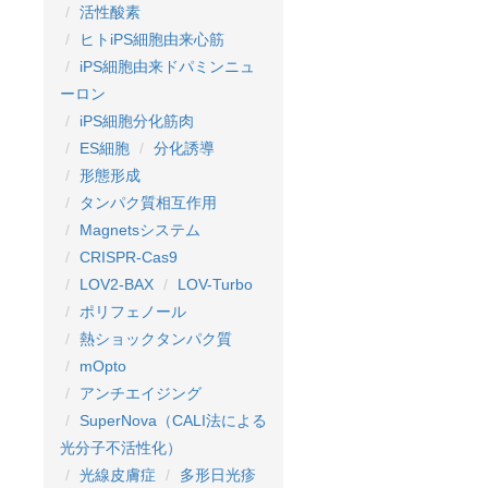
活性酸素
ヒトiPS細胞由来心筋
iPS細胞由来ドパミンニュ
ーロン
iPS細胞分化筋肉
ES細胞
分化誘導
形態形成
タンパク質相互作用
Magnetsシステム
CRISPR-Cas9
LOV2-BAX
LOV-Turbo
ポリフェノール
熱ショックタンパク質
mOpto
アンチエイジング
SuperNova（CALI法による
光分子不活性化）
光線皮膚症
多形日光疹