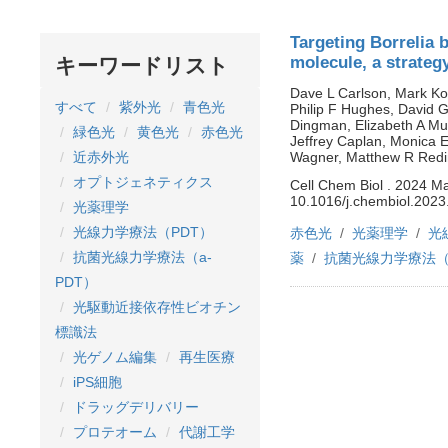
Targeting Borrelia 
molecule, a strateg
キーワードリスト
Dave L Carlson, Mark Ko
すべて
紫外光
青色光
Philip F Hughes, David G
Dingman, Elizabeth A Mue
緑色光
黄色光
赤色光
Jeffrey Caplan, Monica E
Wagner, Matthew R Redin
近赤外光
オプトジェネティクス
Cell Chem Biol . 2024 Ma
10.1016/j.chembiol.2023
光薬理学
光線力学療法（PDT）
赤色光
光薬理学
光
抗菌光線力学療法（a-
薬
抗菌光線力学療法（a
PDT）
光駆動近接依存性ビオチン
標識法
光ゲノム編集
再生医療
iPS細胞
ドラッグデリバリー
プロテオーム
代謝工学