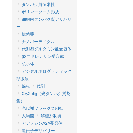
タンパク質恒常性
ポリマーソーム形成
細胞内タンパク質デリバリ
ー
抗菌薬
ナノパーティクル
代謝型グルタミン酸受容体
β2アドレナリン受容体
核小体
デジタルホログラフィック
顕微鏡
線虫
代謝
Cry2olig（光タンパク質凝
集）
光代謝フラックス制御
大腸菌
解糖系制御
アデノシンA2A受容体
遺伝子デリバリー