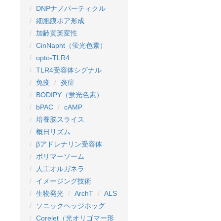
DNPナノパーティクル
細胞膜ポア形成
加齢黄斑変性
CinNapht（蛍光色素）
opto-TLR4
TLR4受容体シグナル
免疫
炎症
BODIPY（蛍光色素）
bPAC
cAMP
培養脳スライス
概日リズム
βアドレナリン受容体
ポリマーソーム
人工オルガネラ
イメージング技術
生物発光
ArchT
ALS
ソニックヘッジホッグ
Corelet（光オリゴマー形