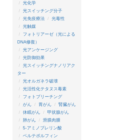
光化学
光スイッチング分子
光免疫療法
光毒性
光触媒
フォトリアーゼ（光による
DNA修復）
光アンケージング
光防御効果
光スイッチングナノリアク
ター
光オルガネラ破壊
光活性化テタヌス毒素
フォトブリーチング
がん
胃がん
腎臓がん
休眠がん
甲状腺がん
肺がん
滑膜肉腫
5-アミノブレリン酸
ベルテポルフィン