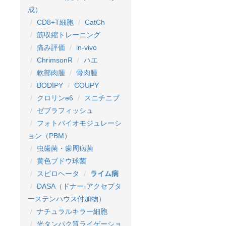
成）
CD8+T細胞
CatCh
筋収縮トレーニング
痛み評価
in-vivo
ChrimsonR
ハエ
軟部肉腫
骨肉腫
BODIPY
COUPY
クロリンe6
スニチニブ
ゼブラフィッシュ
フォトバイオモジュレーシ
ョン（PBM）
虫歯菌・歯周病菌
黄色ブドウ球菌
スピロヘータ
ライム病
DASA（ドナー-アクセプタ
ーステンハウス付加物）
ナチュラルキラー細胞
光タンパク質ライゲーショ