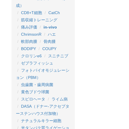
成）
CD8+T細胞
CatCh
筋収縮トレーニング
痛み評価
in-vivo
ChrimsonR
ハエ
軟部肉腫
骨肉腫
BODIPY
COUPY
クロリンe6
スニチニブ
ゼブラフィッシュ
フォトバイオモジュレーシ
ョン（PBM）
虫歯菌・歯周病菌
黄色ブドウ球菌
スピロヘータ
ライム病
DASA（ドナー-アクセプタ
ーステンハウス付加物）
ナチュラルキラー細胞
光タンパク質ライゲーショ