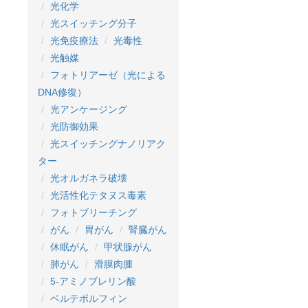
光化学
光スイッチング分子
光免疫療法
光毒性
光触媒
フォトリアーゼ（光による
DNA修復）
光アンケージング
光防御効果
光スイッチングナノリアク
ター
光オルガネラ破壊
光活性化テタヌス毒素
フォトブリーチング
がん
胃がん
腎臓がん
休眠がん
甲状腺がん
肺がん
滑膜肉腫
5-アミノブレリン酸
ベルテポルフィン