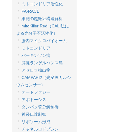
ミトコンドリア活性化
PA-RAC1
細胞の超微細構造解析
mitoKiller Red（CALI法に
よる光分子不活性化）
腸内マイクロバイオーム
ミトコンドリア
パーキンソン病
膵臓ランゲルハンス島
アセロラ抽出物
CAMPARI2（光変換カルシ
ウムセンサー）
オートファジー
アポトーシス
タンパク質分解制御
神経伝達制御
リポソーム形成
チャネルロドプシン