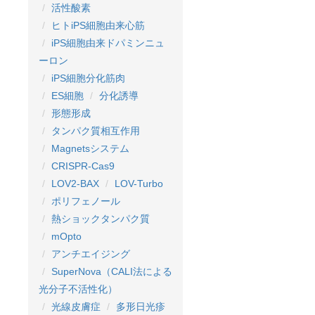
活性酸素
ヒトiPS細胞由来心筋
iPS細胞由来ドパミンニュ
ーロン
iPS細胞分化筋肉
ES細胞
分化誘導
形態形成
タンパク質相互作用
Magnetsシステム
CRISPR-Cas9
LOV2-BAX
LOV-Turbo
ポリフェノール
熱ショックタンパク質
mOpto
アンチエイジング
SuperNova（CALI法による
光分子不活性化）
光線皮膚症
多形日光疹