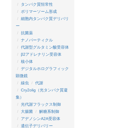
タンパク質恒常性
ポリマーソーム形成
細胞内タンパク質デリバリ
ー
抗菌薬
ナノパーティクル
代謝型グルタミン酸受容体
β2アドレナリン受容体
核小体
デジタルホログラフィック
顕微鏡
線虫
代謝
Cry2olig（光タンパク質凝
集）
光代謝フラックス制御
大腸菌
解糖系制御
アデノシンA2A受容体
遺伝子デリバリー