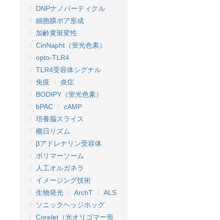
DNPナノパーティクル
細胞膜ポア形成
加齢黄斑変性
CinNapht（蛍光色素）
opto-TLR4
TLR4受容体シグナル
免疫
炎症
BODIPY（蛍光色素）
bPAC
cAMP
培養脳スライス
概日リズム
βアドレナリン受容体
ポリマーソーム
人工オルガネラ
イメージング技術
生物発光
ArchT
ALS
ソニックヘッジホッグ
Corelet（光オリゴマー形