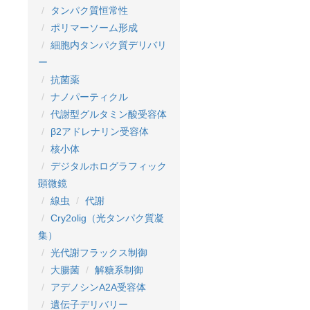
タンパク質恒常性
ポリマーソーム形成
細胞内タンパク質デリバリ
ー
抗菌薬
ナノパーティクル
代謝型グルタミン酸受容体
β2アドレナリン受容体
核小体
デジタルホログラフィック
顕微鏡
線虫
代謝
Cry2olig（光タンパク質凝
集）
光代謝フラックス制御
大腸菌
解糖系制御
アデノシンA2A受容体
遺伝子デリバリー