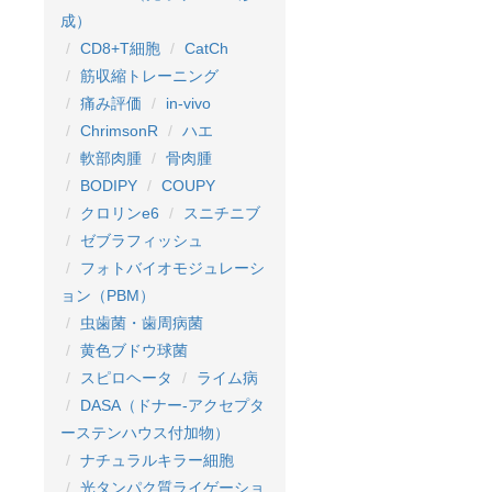
成）
CD8+T細胞
CatCh
筋収縮トレーニング
痛み評価
in-vivo
ChrimsonR
ハエ
軟部肉腫
骨肉腫
BODIPY
COUPY
クロリンe6
スニチニブ
ゼブラフィッシュ
フォトバイオモジュレーシ
ョン（PBM）
虫歯菌・歯周病菌
黄色ブドウ球菌
スピロヘータ
ライム病
DASA（ドナー-アクセプタ
ーステンハウス付加物）
ナチュラルキラー細胞
光タンパク質ライゲーショ