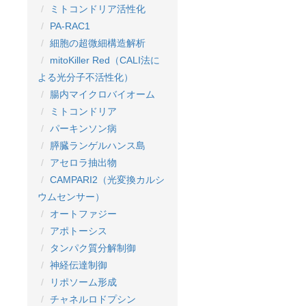
ミトコンドリア活性化
PA-RAC1
細胞の超微細構造解析
mitoKiller Red（CALI法に
よる光分子不活性化）
腸内マイクロバイオーム
ミトコンドリア
パーキンソン病
膵臓ランゲルハンス島
アセロラ抽出物
CAMPARI2（光変換カルシ
ウムセンサー）
オートファジー
アポトーシス
タンパク質分解制御
神経伝達制御
リポソーム形成
チャネルロドプシン