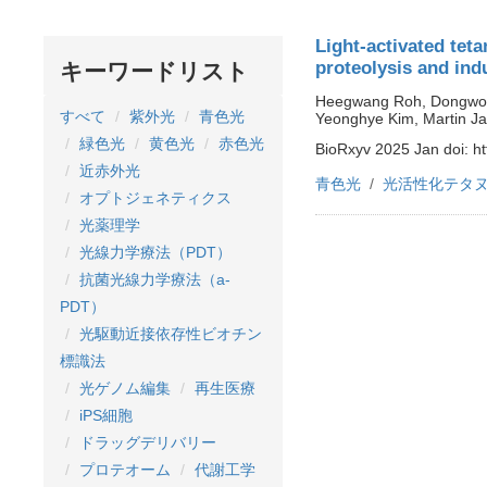
Light-activated tet
proteolysis and indu
キーワードリスト
Heegwang Roh, Dongwoo
すべて
紫外光
青色光
Yeonghye Kim, Martin Jac
緑色光
黄色光
赤色光
BioRxyv 2025 Jan doi: h
近赤外光
青色光
光活性化テタ
オプトジェネティクス
光薬理学
光線力学療法（PDT）
抗菌光線力学療法（a-
PDT）
光駆動近接依存性ビオチン
標識法
光ゲノム編集
再生医療
iPS細胞
ドラッグデリバリー
プロテオーム
代謝工学