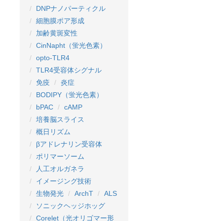
DNPナノパーティクル
細胞膜ポア形成
加齢黄斑変性
CinNapht（蛍光色素）
opto-TLR4
TLR4受容体シグナル
免疫
炎症
BODIPY（蛍光色素）
bPAC
cAMP
培養脳スライス
概日リズム
βアドレナリン受容体
ポリマーソーム
人工オルガネラ
イメージング技術
生物発光
ArchT
ALS
ソニックヘッジホッグ
Corelet（光オリゴマー形