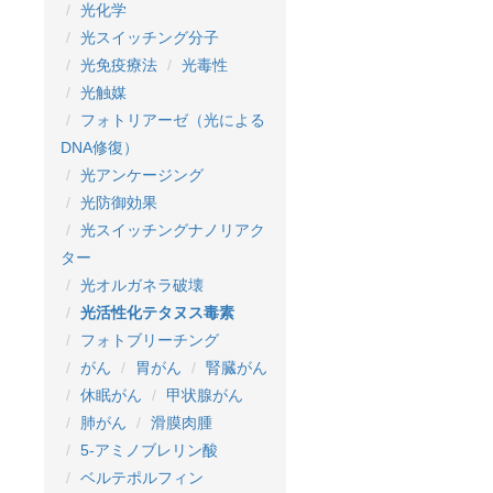
光化学
光スイッチング分子
光免疫療法
光毒性
光触媒
フォトリアーゼ（光による
DNA修復）
光アンケージング
光防御効果
光スイッチングナノリアク
ター
光オルガネラ破壊
光活性化テタヌス毒素
フォトブリーチング
がん
胃がん
腎臓がん
休眠がん
甲状腺がん
肺がん
滑膜肉腫
5-アミノブレリン酸
ベルテポルフィン