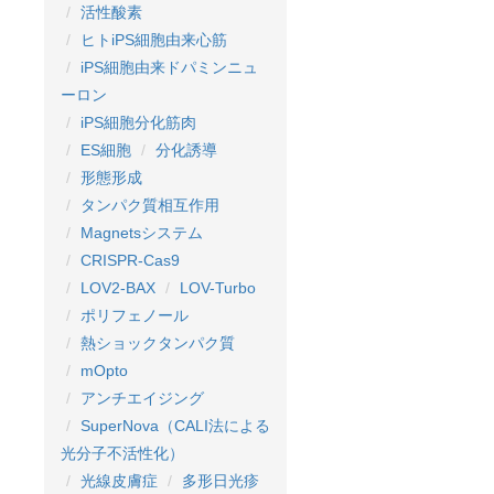
活性酸素
ヒトiPS細胞由来心筋
iPS細胞由来ドパミンニュ
ーロン
iPS細胞分化筋肉
ES細胞
分化誘導
形態形成
タンパク質相互作用
Magnetsシステム
CRISPR-Cas9
LOV2-BAX
LOV-Turbo
ポリフェノール
熱ショックタンパク質
mOpto
アンチエイジング
SuperNova（CALI法による
光分子不活性化）
光線皮膚症
多形日光疹