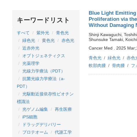
Blue Light Emittin
Proliferation via 
キーワードリスト
Without Damaging 
すべて
紫外光
青色光
Shinji Kawaguchi, Toshih
Shunsuke Tamaki, Koichi
緑色光
黄色光
赤色光
Cancer Med . 2025 Mar;
近赤外光
オプトジェネティクス
青色光
緑色光
赤色
光薬理学
軟部肉腫
骨肉腫
フ
光線力学療法（PDT）
抗菌光線力学療法（a-
PDT）
光駆動近接依存性ビオチン
標識法
光ゲノム編集
再生医療
iPS細胞
ドラッグデリバリー
プロテオーム
代謝工学