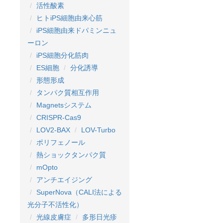
活性酸素
ヒトiPS細胞由来心筋
iPS細胞由来ドパミンニュ
ーロン
iPS細胞分化筋肉
ES細胞
分化誘導
形態形成
タンパク質相互作用
Magnetsシステム
CRISPR-Cas9
LOV2-BAX
LOV-Turbo
ポリフェノール
熱ショックタンパク質
mOpto
アンチエイジング
SuperNova（CALI法による
光分子不活性化）
光線皮膚症
多形日光疹