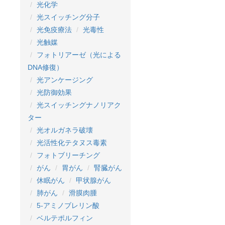
光化学
光スイッチング分子
光免疫療法
光毒性
光触媒
フォトリアーゼ（光による
DNA修復）
光アンケージング
光防御効果
光スイッチングナノリアク
ター
光オルガネラ破壊
光活性化テタヌス毒素
フォトブリーチング
がん
胃がん
腎臓がん
休眠がん
甲状腺がん
肺がん
滑膜肉腫
5-アミノブレリン酸
ベルテポルフィン