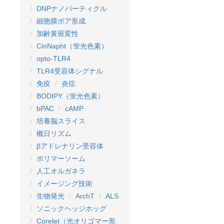
DNPナノパーティクル
細胞膜ポア形成
加齢黄斑変性
CinNapht（蛍光色素）
opto-TLR4
TLR4受容体シグナル
免疫
炎症
BODIPY（蛍光色素）
bPAC
cAMP
培養脳スライス
概日リズム
βアドレナリン受容体
ポリマーソーム
人工オルガネラ
イメージング技術
生物発光
ArchT
ALS
ソニックヘッジホッグ
Corelet（光オリゴマー形