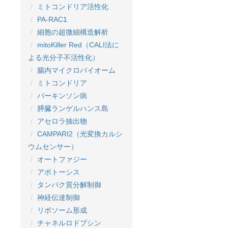
ミトコンドリア活性化
PA-RAC1
細胞の超微細構造解析
mitoKiller Red（CALI法に
よる光分子不活性化）
腸内マイクロバイオーム
ミトコンドリア
パーキンソン病
膵臓ランゲルハンス島
アセロラ抽出物
CAMPARI2（光変換カルシ
ウムセンサー）
オートファジー
アポトーシス
タンパク質分解制御
神経伝達制御
リポソーム形成
チャネルロドプシン