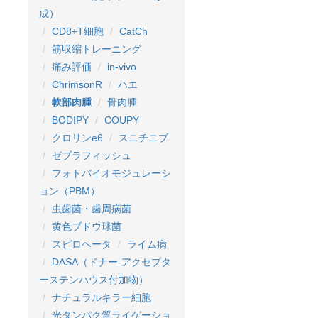
成）
CD8+T細胞
CatCh
筋収縮トレーニング
痛み評価
in-vivo
ChrimsonR
ハエ
軟部肉腫
骨肉腫
BODIPY
COUPY
クロリンe6
スニチニブ
ゼブラフィッシュ
フォトバイオモジュレーシ
ョン（PBM）
虫歯菌・歯周病菌
黄色ブドウ球菌
スピロヘータ
ライム病
DASA（ドナー-アクセプタ
ーステンハウス付加物）
ナチュラルキラー細胞
光タンパク質ライゲーショ