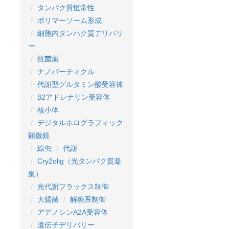
タンパク質恒常性
ポリマーソーム形成
細胞内タンパク質デリバリ
ー
抗菌薬
ナノパーティクル
代謝型グルタミン酸受容体
β2アドレナリン受容体
核小体
デジタルホログラフィック
顕微鏡
線虫
代謝
Cry2olig（光タンパク質凝
集）
光代謝フラックス制御
大腸菌
解糖系制御
アデノシンA2A受容体
遺伝子デリバリー