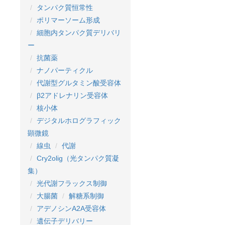
タンパク質恒常性
ポリマーソーム形成
細胞内タンパク質デリバリ
ー
抗菌薬
ナノパーティクル
代謝型グルタミン酸受容体
β2アドレナリン受容体
核小体
デジタルホログラフィック
顕微鏡
線虫
代謝
Cry2olig（光タンパク質凝
集）
光代謝フラックス制御
大腸菌
解糖系制御
アデノシンA2A受容体
遺伝子デリバリー