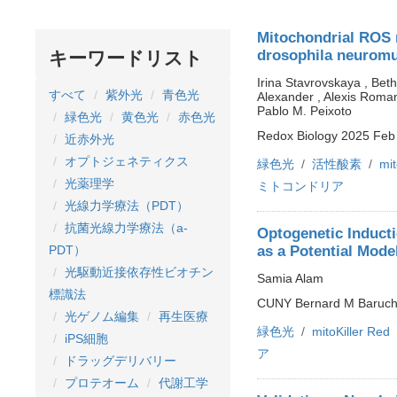
Mitochondrial ROS m
drosophila neuromu
キーワードリスト
Irina Stavrovskaya , Bet
すべて
紫外光
青色光
Alexander , Alexis Roman
Pablo M. Peixoto
緑色光
黄色光
赤色光
Redox Biology 2025 Feb 
近赤外光
オプトジェネティクス
緑色光
活性酸素
mi
光薬理学
ミトコンドリア
光線力学療法（PDT）
抗菌光線力学療法（a-
Optogenetic Inducti
as a Potential Mode
PDT）
光駆動近接依存性ビオチン
Samia Alam
標識法
CUNY Bernard M Baruch
光ゲノム編集
再生医療
緑色光
mitoKille
iPS細胞
ア
ドラッグデリバリー
プロテオーム
代謝工学