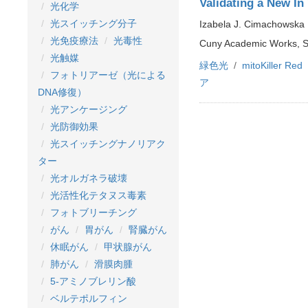
Validating a New In
光化学
光スイッチング分子
Izabela J. Cimachowska
光免疫療法
光毒性
Cuny Academic Works, S
光触媒
緑色光
mitoKille
フォトリアーゼ（光による
ア
DNA修復）
光アンケージング
光防御効果
光スイッチングナノリアク
ター
光オルガネラ破壊
光活性化テタヌス毒素
フォトブリーチング
がん
胃がん
腎臓がん
休眠がん
甲状腺がん
肺がん
滑膜肉腫
5-アミノブレリン酸
ベルテポルフィン