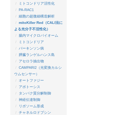
ミトコンドリア活性化
PA-RAC1
細胞の超微細構造解析
mitoKiller Red（CALI法に
よる光分子不活性化）
腸内マイクロバイオーム
ミトコンドリア
パーキンソン病
膵臓ランゲルハンス島
アセロラ抽出物
CAMPARI2（光変換カルシ
ウムセンサー）
オートファジー
アポトーシス
タンパク質分解制御
神経伝達制御
リポソーム形成
チャネルロドプシン