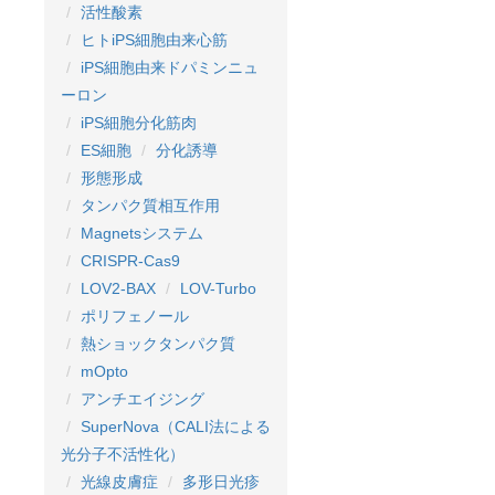
活性酸素
ヒトiPS細胞由来心筋
iPS細胞由来ドパミンニュ
ーロン
iPS細胞分化筋肉
ES細胞
分化誘導
形態形成
タンパク質相互作用
Magnetsシステム
CRISPR-Cas9
LOV2-BAX
LOV-Turbo
ポリフェノール
熱ショックタンパク質
mOpto
アンチエイジング
SuperNova（CALI法による
光分子不活性化）
光線皮膚症
多形日光疹