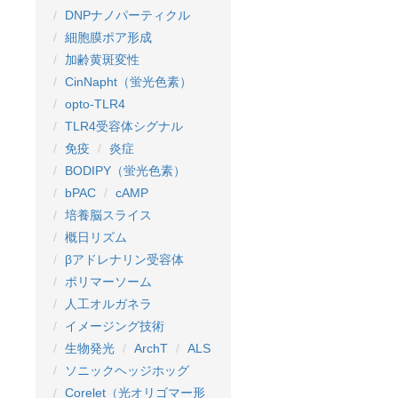
DNPナノパーティクル
細胞膜ポア形成
加齢黄斑変性
CinNapht（蛍光色素）
opto-TLR4
TLR4受容体シグナル
免疫
炎症
BODIPY（蛍光色素）
bPAC
cAMP
培養脳スライス
概日リズム
βアドレナリン受容体
ポリマーソーム
人工オルガネラ
イメージング技術
生物発光
ArchT
ALS
ソニックヘッジホッグ
Corelet（光オリゴマー形