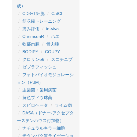
成）
CD8+T細胞
CatCh
筋収縮トレーニング
痛み評価
in-vivo
ChrimsonR
ハエ
軟部肉腫
骨肉腫
BODIPY
COUPY
クロリンe6
スニチニブ
ゼブラフィッシュ
フォトバイオモジュレーシ
ョン（PBM）
虫歯菌・歯周病菌
黄色ブドウ球菌
スピロヘータ
ライム病
DASA（ドナー-アクセプタ
ーステンハウス付加物）
ナチュラルキラー細胞
光タンパク質ライゲーショ