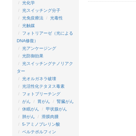
光化学
光スイッチング分子
光免疫療法
光毒性
光触媒
フォトリアーゼ（光による
DNA修復）
光アンケージング
光防御効果
光スイッチングナノリアク
ター
光オルガネラ破壊
光活性化テタヌス毒素
フォトブリーチング
がん
胃がん
腎臓がん
休眠がん
甲状腺がん
肺がん
滑膜肉腫
5-アミノブレリン酸
ベルテポルフィン