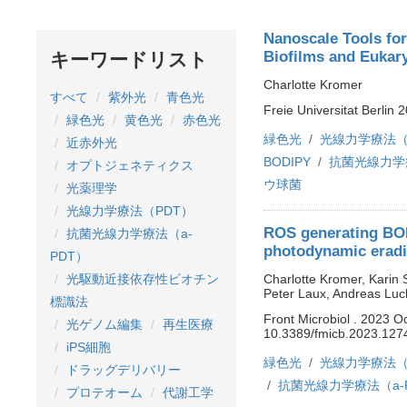
Nanoscale Tools for
Biofilms and Eukary
キーワードリスト
Charlotte Kromer
すべて
紫外光
青色光
Freie Universitat Berlin
緑色光
黄色光
赤色光
緑色光
光線力学療法（
近赤外光
BODIPY
抗菌光線力学療
オプトジェネティクス
ウ球菌
光薬理学
光線力学療法（PDT）
ROS generating BOD
抗菌光線力学療法（a-
photodynamic eradic
PDT）
Charlotte Kromer, Karin
光駆動近接依存性ビオチン
Peter Laux, Andreas Luc
標識法
Front Microbiol . 2023 O
光ゲノム編集
再生医療
10.3389/fmicb.2023.127
iPS細胞
緑色光
光線力学療法（
ドラッグデリバリー
抗菌光線力学療法（a-
プロテオーム
代謝工学