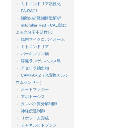
ミトコンドリア活性化
PA-RAC1
細胞の超微細構造解析
mitoKiller Red（CALI法に
よる光分子不活性化）
腸内マイクロバイオーム
ミトコンドリア
パーキンソン病
膵臓ランゲルハンス島
アセロラ抽出物
CAMPARI2（光変換カルシ
ウムセンサー）
オートファジー
アポトーシス
タンパク質分解制御
神経伝達制御
リポソーム形成
チャネルロドプシン