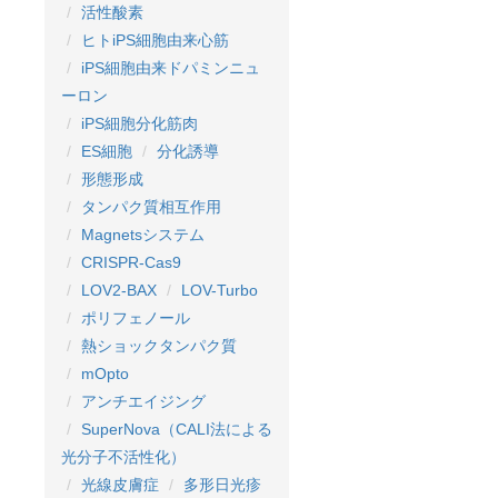
活性酸素
ヒトiPS細胞由来心筋
iPS細胞由来ドパミンニュ
ーロン
iPS細胞分化筋肉
ES細胞
分化誘導
形態形成
タンパク質相互作用
Magnetsシステム
CRISPR-Cas9
LOV2-BAX
LOV-Turbo
ポリフェノール
熱ショックタンパク質
mOpto
アンチエイジング
SuperNova（CALI法による
光分子不活性化）
光線皮膚症
多形日光疹