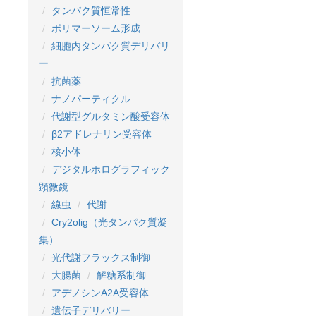
タンパク質恒常性
ポリマーソーム形成
細胞内タンパク質デリバリ
ー
抗菌薬
ナノパーティクル
代謝型グルタミン酸受容体
β2アドレナリン受容体
核小体
デジタルホログラフィック
顕微鏡
線虫
代謝
Cry2olig（光タンパク質凝
集）
光代謝フラックス制御
大腸菌
解糖系制御
アデノシンA2A受容体
遺伝子デリバリー