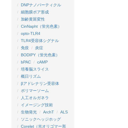
DNPナノパーティクル
細胞膜ポア形成
加齢黄斑変性
CinNapht（蛍光色素）
opto-TLR4
TLR4受容体シグナル
免疫
炎症
BODIPY（蛍光色素）
bPAC
cAMP
培養脳スライス
概日リズム
βアドレナリン受容体
ポリマーソーム
人工オルガネラ
イメージング技術
生物発光
ArchT
ALS
ソニックヘッジホッグ
Corelet（光オリゴマー形