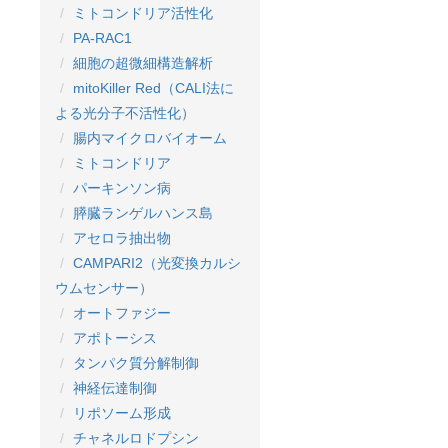
ミトコンドリア活性化
PA-RAC1
細胞の超微細構造解析
mitoKiller Red（CALI法に
よる光分子不活性化）
腸内マイクロバイオーム
ミトコンドリア
パーキンソン病
膵臓ランゲルハンス島
アセロラ抽出物
CAMPARI2（光変換カルシ
ウムセンサー）
オートファジー
アポトーシス
タンパク質分解制御
神経伝達制御
リポソーム形成
チャネルロドプシン