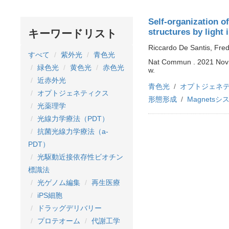
Self-organization o
structures by light
キーワードリスト
Riccardo De Santis, Fred 
すべて
紫外光
青色光
Nat Commun . 2021 Nov 
緑色光
黄色光
赤色光
w.
近赤外光
青色光
オプトジェネ
オプトジェネティクス
形態形成
Magnetsシ
光薬理学
光線力学療法（PDT）
抗菌光線力学療法（a-
PDT）
光駆動近接依存性ビオチン
標識法
光ゲノム編集
再生医療
iPS細胞
ドラッグデリバリー
プロテオーム
代謝工学