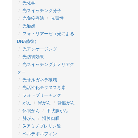
光化学
光スイッチング分子
光免疫療法
光毒性
光触媒
フォトリアーゼ（光による
DNA修復）
光アンケージング
光防御効果
光スイッチングナノリアク
ター
光オルガネラ破壊
光活性化テタヌス毒素
フォトブリーチング
がん
胃がん
腎臓がん
休眠がん
甲状腺がん
肺がん
滑膜肉腫
5-アミノブレリン酸
ベルテポルフィン