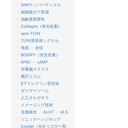
DNPナノパーティクル
細胞膜ポア形成
加齢黄斑変性
CinNapht（蛍光色素）
opto-TLR4
TLR4受容体シグナル
免疫
炎症
BODIPY（蛍光色素）
bPAC
cAMP
培養脳スライス
概日リズム
βアドレナリン受容体
ポリマーソーム
人工オルガネラ
イメージング技術
生物発光
ArchT
ALS
ソニックヘッジホッグ
Corelet（光オリゴマー形