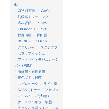
成）
CD8+T細胞
CatCh
筋収縮トレーニング
痛み評価
in-vivo
ChrimsonR
ハエ
軟部肉腫
骨肉腫
BODIPY
COUPY
クロリンe6
スニチニブ
ゼブラフィッシュ
フォトバイオモジュレーシ
ョン（PBM）
虫歯菌・歯周病菌
黄色ブドウ球菌
スピロヘータ
ライム病
DASA（ドナー-アクセプタ
ーステンハウス付加物）
ナチュラルキラー細胞
光タンパク質ライゲーショ