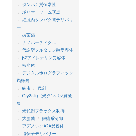
タンパク質恒常性
ポリマーソーム形成
細胞内タンパク質デリバリ
ー
抗菌薬
ナノパーティクル
代謝型グルタミン酸受容体
β2アドレナリン受容体
核小体
デジタルホログラフィック
顕微鏡
線虫
代謝
Cry2olig（光タンパク質凝
集）
光代謝フラックス制御
大腸菌
解糖系制御
アデノシンA2A受容体
遺伝子デリバリー