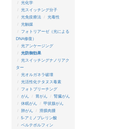
光化学
光スイッチング分子
光免疫療法
光毒性
光触媒
フォトリアーゼ（光による
DNA修復）
光アンケージング
光防御効果
光スイッチングナノリアク
ター
光オルガネラ破壊
光活性化テタヌス毒素
フォトブリーチング
がん
胃がん
腎臓がん
休眠がん
甲状腺がん
肺がん
滑膜肉腫
5-アミノブレリン酸
ベルテポルフィン