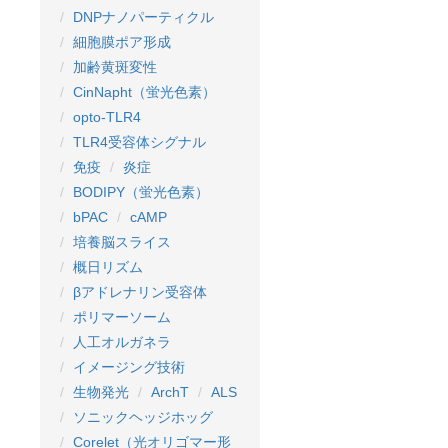
DNPナノパーティクル
細胞膜ポア形成
加齢黄斑変性
CinNapht（蛍光色素）
opto-TLR4
TLR4受容体シグナル
免疫
炎症
BODIPY（蛍光色素）
bPAC
cAMP
培養脳スライス
概日リズム
βアドレナリン受容体
ポリマーソーム
人工オルガネラ
イメージング技術
生物発光
ArchT
ALS
ソニックヘッジホッグ
Corelet（光オリゴマー形