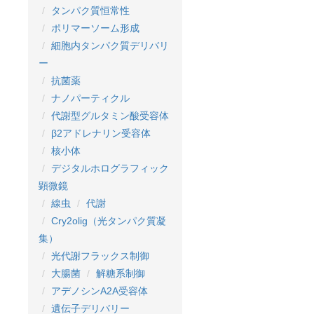
タンパク質恒常性
ポリマーソーム形成
細胞内タンパク質デリバリ
ー
抗菌薬
ナノパーティクル
代謝型グルタミン酸受容体
β2アドレナリン受容体
核小体
デジタルホログラフィック
顕微鏡
線虫
代謝
Cry2olig（光タンパク質凝
集）
光代謝フラックス制御
大腸菌
解糖系制御
アデノシンA2A受容体
遺伝子デリバリー