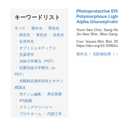
Photoprotective Eff
Polymorphous Light
キーワードリスト
Alpha-Glucosylruti
すべて
紫外光
青色光
Yoon-Seo Choi, Sang-Ho
Jin-Hee Shin, Won-Sang
緑色光
黄色光
赤色光
Curr. Issues Mol. Biol. 2
近赤外光
https://doi.org/10.3390
オプトジェネティクス
紫外光
光防御効果
光薬理学
光線力学療法（PDT）
抗菌光線力学療法（a-
PDT）
光駆動近接依存性ビオチン
標識法
光ゲノム編集
再生医療
iPS細胞
ドラッグデリバリー
プロテオーム
代謝工学