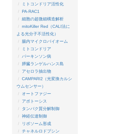
ミトコンドリア活性化
PA-RAC1
細胞の超微細構造解析
mitoKiller Red（CALI法に
よる光分子不活性化）
腸内マイクロバイオーム
ミトコンドリア
パーキンソン病
膵臓ランゲルハンス島
アセロラ抽出物
CAMPARI2（光変換カルシ
ウムセンサー）
オートファジー
アポトーシス
タンパク質分解制御
神経伝達制御
リポソーム形成
チャネルロドプシン