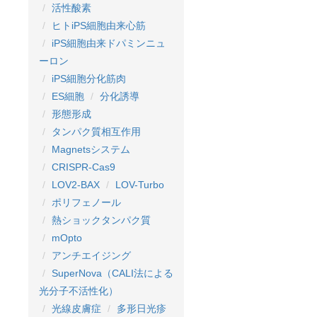
活性酸素
ヒトiPS細胞由来心筋
iPS細胞由来ドパミンニュ
ーロン
iPS細胞分化筋肉
ES細胞
分化誘導
形態形成
タンパク質相互作用
Magnetsシステム
CRISPR-Cas9
LOV2-BAX
LOV-Turbo
ポリフェノール
熱ショックタンパク質
mOpto
アンチエイジング
SuperNova（CALI法による
光分子不活性化）
光線皮膚症
多形日光疹