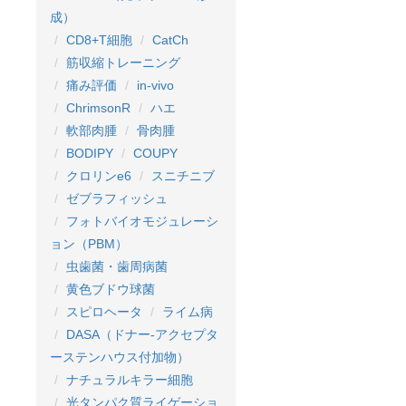
成）
CD8+T細胞
CatCh
筋収縮トレーニング
痛み評価
in-vivo
ChrimsonR
ハエ
軟部肉腫
骨肉腫
BODIPY
COUPY
クロリンe6
スニチニブ
ゼブラフィッシュ
フォトバイオモジュレーシ
ョン（PBM）
虫歯菌・歯周病菌
黄色ブドウ球菌
スピロヘータ
ライム病
DASA（ドナー-アクセプタ
ーステンハウス付加物）
ナチュラルキラー細胞
光タンパク質ライゲーショ